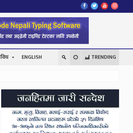
Find
Find
Find
Follow
Us
Us
Us
Us
On
On
On
On
Facebook
Twitter
Youtube
Instagr
िविध
ENGLISH
TRENDING
Secondary
Sidebar