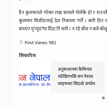
हैन कुलमानले गरेका राम्रा कामले पोलेकै हो र रुउनकै
कुलमान घिसीङलाई देश निकाला गरौं । बत्ती दिन 
बनाएर मृ’त्युद’ण्ड दिँदा नि भयो । न रहे बाँस न बजे बा
Post Views:
982
सिफारिस
ियत
जय नेपाल पार्टी खोल्दै
ेपाल
धवल शम्शेर र दुर्गा प्रसाईं,
र्याल
साउन २८ गते निर्वाचन
्किए
आयोग जाने