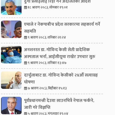
दुर्गा प्रसाईंलाई रिहा गर्न अदालतको आदेश
१८ श्रावण २०८३, सोमबार १९:०१
एमाले र नेकपाबीच प्रदेश सरकारमा सहकार्य गर्ने
सहमति
९ श्रावण २०८३, शनिबार २१:२४
अनशनरत डा. गोविन्द केसी सेती प्रादेशिक
अस्पताल भर्ना, आईसीयूमा राखेर उपचार सुरु
९ श्रावण २०८३, शनिबार १३:४७
दार्चुलाबाट डा. गोविन्द केसीको २४औँ सत्याग्रह
घोषणा
७ श्रावण २०८३, बिहीबार १५:१३
पूर्वप्रधानमन्त्री देउवा साउनभित्रै नेपाल फर्कने,
जारी गरे विज्ञप्ति
५ श्रावण २०८३, मंगलवार १९:०४