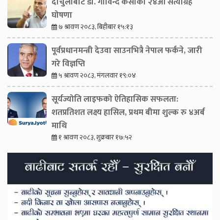
दार्चुलाबाट डा. गोविन्द केसीको २४औँ सत्याग्रह
घोषणा
७ श्रावण २०८३, बिहीबार १५:१३
पूर्वप्रधानमन्त्री देउवा साउनभित्रै नेपाल फर्कने, जारी
गरे विज्ञप्ति
५ श्रावण २०८३, मंगलवार १९:०४
सूर्यज्योति लाइफको ऐतिहासिक सफलता:
शतप्रतिशत लक्ष्य हासिल, प्रथम बीमा शुल्क रु ४अर्ब
माथि
१ श्रावण २०८३, शुक्रबार १७:५२