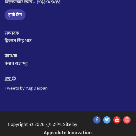
विज्ञापनका लागि – ९८६१८४६४११
हाम्रो टिम
सम्पादक
हिक्मत सिह भाट
प्रबन्धक
केशव राज भट्ट
थप
Tweets by Yug Darpan
Find
Find
Find
Fol
Copyright © 2026
युग दर्पण
. Site by
Us
Us
Us
Us
Appsolute Innovation
.
On
On
On
On