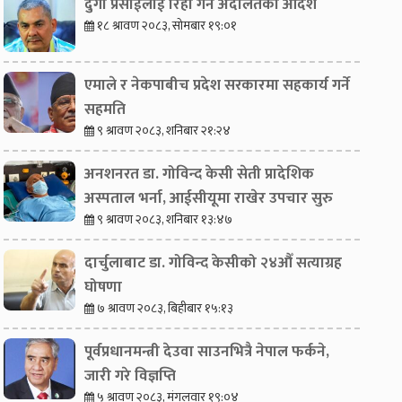
दुर्गा प्रसाईंलाई रिहा गर्न अदालतको आदेश
१८ श्रावण २०८३, सोमबार १९:०१
एमाले र नेकपाबीच प्रदेश सरकारमा सहकार्य गर्ने
सहमति
९ श्रावण २०८३, शनिबार २१:२४
अनशनरत डा. गोविन्द केसी सेती प्रादेशिक
अस्पताल भर्ना, आईसीयूमा राखेर उपचार सुरु
९ श्रावण २०८३, शनिबार १३:४७
दार्चुलाबाट डा. गोविन्द केसीको २४औँ सत्याग्रह
घोषणा
७ श्रावण २०८३, बिहीबार १५:१३
पूर्वप्रधानमन्त्री देउवा साउनभित्रै नेपाल फर्कने,
जारी गरे विज्ञप्ति
५ श्रावण २०८३, मंगलवार १९:०४