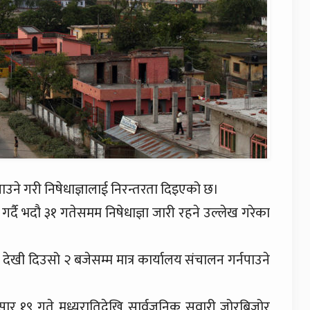
पाउने गरी निषेधाज्ञालाई निरन्तरता दिइएको छ।
र्दै भदौ ३१ गतेसमम निषेधाज्ञा जारी रहने उल्लेख गरेका
ेखी दिउसो २ बजेसम्म मात्र कार्यालय संचालन गर्नपाउने
ुसार १९ गते मध्यरातिदेखि सार्वजनिक सवारी जोरबिजोर