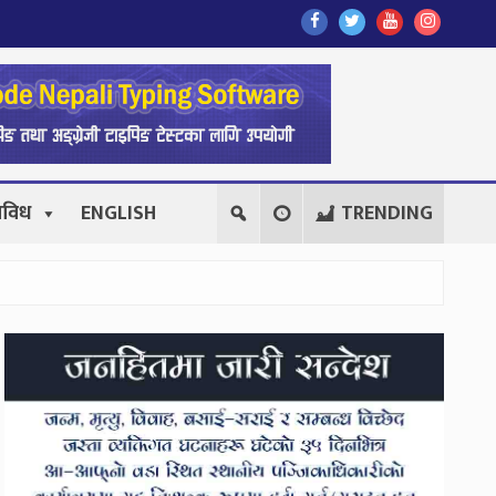
Find
Find
Find
Follow
Us
Us
Us
Us
On
On
On
On
Facebook
Twitter
Youtube
Instagr
िविध
ENGLISH
TRENDING
Secondary
Sidebar