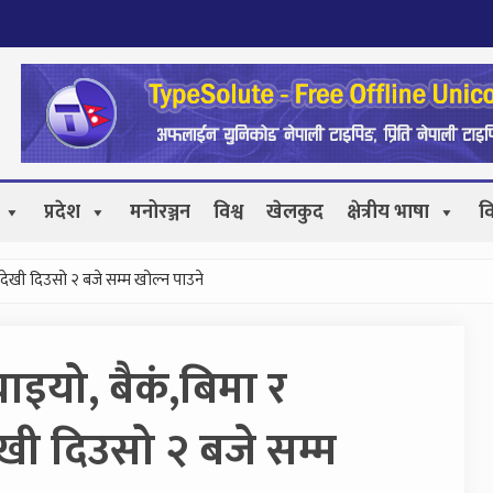
प्रदेश
मनोरञ्जन
विश्व
खेलकुद
क्षेत्रीय भाषा
व
 देखी दिउसो २ बजे सम्म खोल्न पाउने
याइयो, बैकं,बिमा र
खी दिउसो २ बजे सम्म