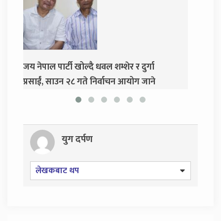
शेर र दुर्गा
दुर्गा प्रसाईंलाई रिहा गर्न अदालतको आदेश
न आयोग जाने
युग दर्पण
लेखकबाट थप