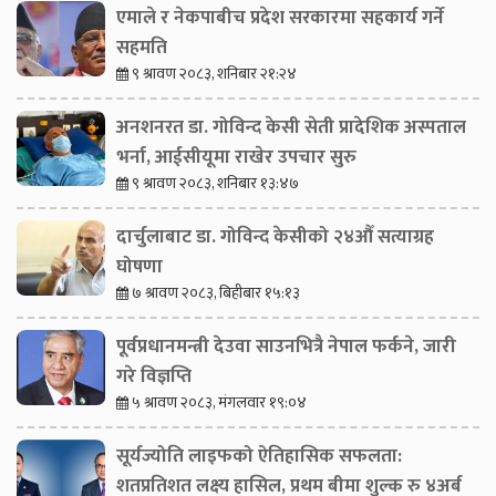
एमाले र नेकपाबीच प्रदेश सरकारमा सहकार्य गर्ने
सहमति
९ श्रावण २०८३, शनिबार २१:२४
अनशनरत डा. गोविन्द केसी सेती प्रादेशिक अस्पताल
भर्ना, आईसीयूमा राखेर उपचार सुरु
९ श्रावण २०८३, शनिबार १३:४७
दार्चुलाबाट डा. गोविन्द केसीको २४औँ सत्याग्रह
घोषणा
७ श्रावण २०८३, बिहीबार १५:१३
पूर्वप्रधानमन्त्री देउवा साउनभित्रै नेपाल फर्कने, जारी
गरे विज्ञप्ति
५ श्रावण २०८३, मंगलवार १९:०४
सूर्यज्योति लाइफको ऐतिहासिक सफलता:
शतप्रतिशत लक्ष्य हासिल, प्रथम बीमा शुल्क रु ४अर्ब