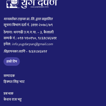
मानसरोवर टाइम्स प्रा. लि. द्वारा सञ्चालित
सूचना विभाग दर्ता नं. ३१११-२०७८/७९
ठेगाना:
धनगढी उ.म.न.पा. – ३, कैलाली
सम्पर्क नं.: ०९१-५९०१५०, ९८६१८४६४११
इमेल:
info.yugdarpan@gmail.com
विज्ञापनका लागि – ९८६१८४६४११
हाम्रो टिम
सम्पादक
हिक्मत सिह भाट
प्रबन्धक
केशव राज भट्ट