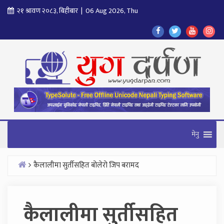
Skip
२१ श्रावण २०८३, बिहीबार | 06 Aug 2026, Thu
to
Find
Find
Find
Fol
content
Us
Us
Us
Us
On
On
On
On
Facebook
Twitter
Youtube
In
मेनु
कैलालीमा सुर्तीसहित बोलेरो जिप बरामद
Home
कैलालीमा सुर्तीसहित