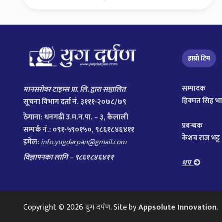
हाम्रो टिम
सम्पादक
मानसरोवर टाइम्स प्रा. लि. द्वारा सञ्चालित
हिक्मत सिह भ
सूचना विभाग दर्ता नं. ३१११-२०७८/७९
ठेगाना:
धनगढी उ.म.न.पा. – ३, कैलाली
प्रबन्धक
सम्पर्क नं.: ०९१-५९०१५०, ९८६१८४६४११
केशव राज भट्ट
इमेल:
info.yugdarpan@gmail.com
विज्ञापनका लागि – ९८६१८४६४११
थप
Copyright © 2026
युग दर्पण
. Site by
Appsolute Innovation
.