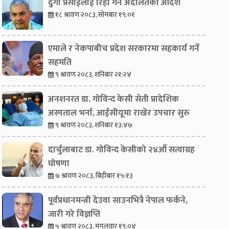
दुर्गा प्रसाईंलाई रिहा गर्न अदालतको आदेश
१८ श्रावण २०८३, सोमबार १९:०१
एमाले र नेकपाबीच प्रदेश सरकारमा सहकार्य गर्ने
सहमति
९ श्रावण २०८३, शनिबार २१:२४
अनशनरत डा. गोविन्द केसी सेती प्रादेशिक
अस्पताल भर्ना, आईसीयूमा राखेर उपचार सुरु
९ श्रावण २०८३, शनिबार १३:४७
दार्चुलाबाट डा. गोविन्द केसीको २४औँ सत्याग्रह
घोषणा
७ श्रावण २०८३, बिहीबार १५:१३
पूर्वप्रधानमन्त्री देउवा साउनभित्रै नेपाल फर्कने,
जारी गरे विज्ञप्ति
५ श्रावण २०८३, मंगलवार १९:०४