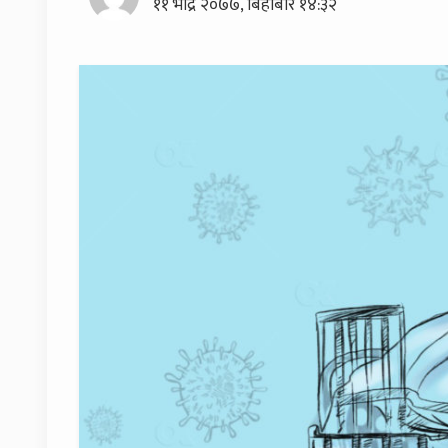
११ भाद्र २०७७, बिहीबार १४:३२