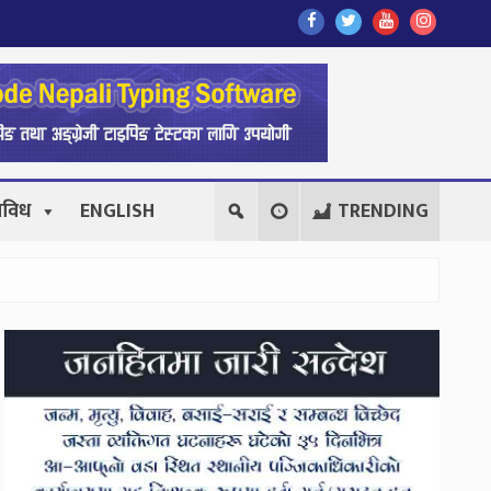
Find
Find
Find
Follow
Us
Us
Us
Us
On
On
On
On
Facebook
Twitter
Youtube
Instagr
िविध
ENGLISH
TRENDING
Secondary
Sidebar