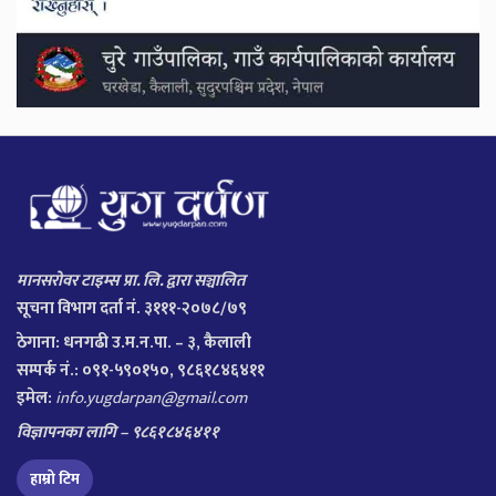
मानसरोवर टाइम्स प्रा. लि. द्वारा सञ्चालित
सूचना विभाग दर्ता नं. ३१११-२०७८/७९
ठेगाना:
धनगढी उ.म.न.पा. – ३, कैलाली
सम्पर्क नं.: ०९१-५९०१५०, ९८६१८४६४११
इमेल:
info.yugdarpan@gmail.com
विज्ञापनका लागि – ९८६१८४६४११
हाम्रो टिम