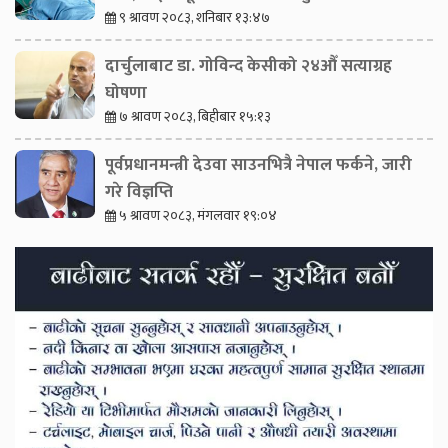
९ श्रावण २०८३, शनिबार १३:४७
दार्चुलाबाट डा. गोविन्द केसीको २४औँ सत्याग्रह
घोषणा
७ श्रावण २०८३, बिहीबार १५:१३
पूर्वप्रधानमन्त्री देउवा साउनभित्रै नेपाल फर्कने, जारी
गरे विज्ञप्ति
५ श्रावण २०८३, मंगलवार १९:०४