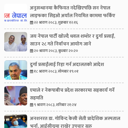
अनुसन्धानमा कैफियत नदेखिएपछि सन नेपाल
लाइफका सिइओ अर्याल नियमित काममा फर्किए
२२ श्रावण २०८३, शुक्रबार १२:१६
जय नेपाल पार्टी खोल्दै धवल शम्शेर र दुर्गा प्रसाईं,
साउन २८ गते निर्वाचन आयोग जाने
२० श्रावण २०८३, बुधबार २०:२०
दुर्गा प्रसाईंलाई रिहा गर्न अदालतको आदेश
१८ श्रावण २०८३, सोमबार १९:०१
एमाले र नेकपाबीच प्रदेश सरकारमा सहकार्य गर्ने
सहमति
९ श्रावण २०८३, शनिबार २१:२४
अनशनरत डा. गोविन्द केसी सेती प्रादेशिक अस्पताल
भर्ना, आईसीयूमा राखेर उपचार सुरु