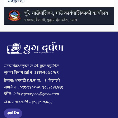
मानसरोवर टाइम्स प्रा. लि. द्वारा सञ्चालित
सूचना विभाग दर्ता नं. ३१११-२०७८/७९
ठेगाना:
धनगढी उ.म.न.पा. – ३, कैलाली
सम्पर्क नं.: ०९१-५९०१५०, ९८६१८४६४११
इमेल:
info.yugdarpan@gmail.com
विज्ञापनका लागि – ९८६१८४६४११
हाम्रो टिम