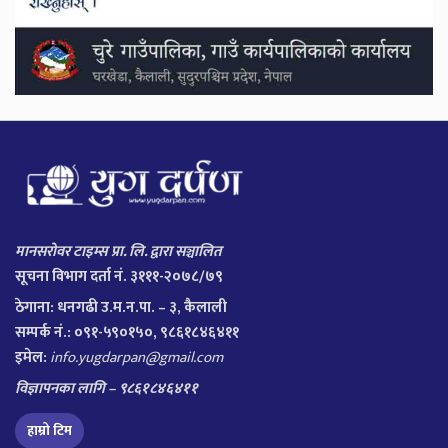
मानसरोवर टाइम्स प्रा. लि. द्वारा सञ्चालित
सूचना विभाग दर्ता नं. ३१११-२०७८/७९
ठेगाना:
धनगढी उ.म.न.पा. – ३, कैलाली
सम्पर्क नं.: ०९१-५९०१५०, ९८६१८४६४११
इमेल:
info.yugdarpan@gmail.com
विज्ञापनका लागि – ९८६१८४६४११
हाम्रो टिम