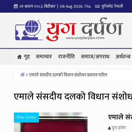
Skip
२१ श्रावण २०८३, बिहीबार | 06 Aug 2026, Thu
युनिकोड नेपाली
to
content
गृह
समाचार
राजनीति
समाज/अपराध
अर्थतन्त्र
एमाले संसदीय दलको विधान संशोधन प्रस्ताव पारित
Home
एमाले संसदीय दलको विधान संशोधन 
एमाले सं
फिचर समाचार
युग दर्पण