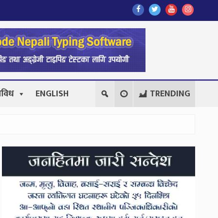
Find
Find
Find
Follow
Us
Us
Us
Us
On
On
On
On
Facebook
Twitter
Youtube
Instagr
िविध
ENGLISH
TRENDING
Secondary
Sidebar