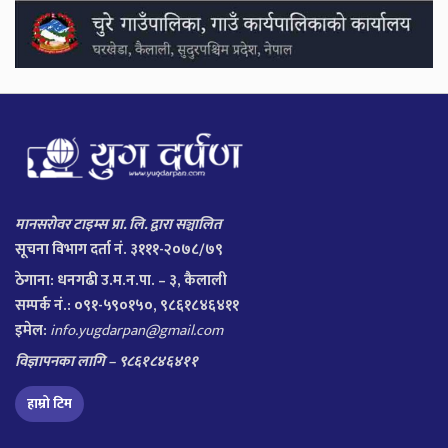
मानसरोवर टाइम्स प्रा. लि. द्वारा सञ्चालित
सूचना विभाग दर्ता नं. ३१११-२०७८/७९
ठेगाना:
धनगढी उ.म.न.पा. – ३, कैलाली
सम्पर्क नं.: ०९१-५९०१५०, ९८६१८४६४११
इमेल:
info.yugdarpan@gmail.com
विज्ञापनका लागि – ९८६१८४६४११
हाम्रो टिम