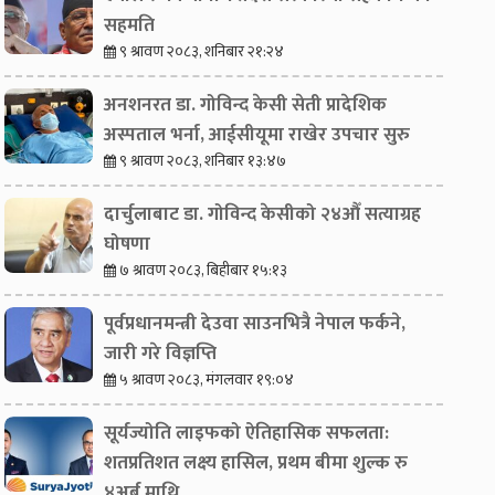
सहमति
९ श्रावण २०८३, शनिबार २१:२४
अनशनरत डा. गोविन्द केसी सेती प्रादेशिक
अस्पताल भर्ना, आईसीयूमा राखेर उपचार सुरु
९ श्रावण २०८३, शनिबार १३:४७
दार्चुलाबाट डा. गोविन्द केसीको २४औँ सत्याग्रह
घोषणा
७ श्रावण २०८३, बिहीबार १५:१३
पूर्वप्रधानमन्त्री देउवा साउनभित्रै नेपाल फर्कने,
जारी गरे विज्ञप्ति
५ श्रावण २०८३, मंगलवार १९:०४
सूर्यज्योति लाइफको ऐतिहासिक सफलता:
शतप्रतिशत लक्ष्य हासिल, प्रथम बीमा शुल्क रु
४अर्ब माथि