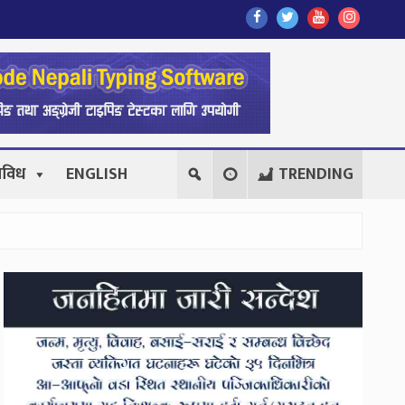
Find
Find
Find
Follow
Us
Us
Us
Us
On
On
On
On
Facebook
Twitter
Youtube
Instagr
िविध
ENGLISH
TRENDING
Secondary
Sidebar