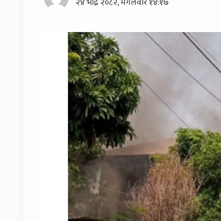
२४ भाद्र २०८२, मंगलवार १४:१७