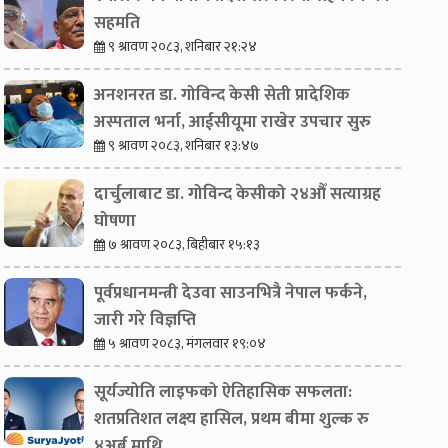
सहमति
९ श्रावण २०८३, शनिबार २१:२४
अनशनरत डा. गोविन्द केसी सेती प्रादेशिक
अस्पताल भर्ना, आईसीयूमा राखेर उपचार सुरु
९ श्रावण २०८३, शनिबार १३:४७
दार्चुलाबाट डा. गोविन्द केसीको २४औँ सत्याग्रह
घोषणा
७ श्रावण २०८३, बिहीबार १५:१३
पूर्वप्रधानमन्त्री देउवा साउनभित्रै नेपाल फर्कने,
जारी गरे विज्ञप्ति
५ श्रावण २०८३, मंगलवार १९:०४
सूर्यज्योति लाइफको ऐतिहासिक सफलता:
शतप्रतिशत लक्ष्य हासिल, प्रथम बीमा शुल्क रु
४अर्ब माथि