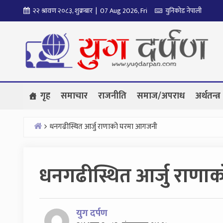
Skip
२२ श्रावण २०८३, शुक्रबार | 07 Aug 2026, Fri
युनिकोड नेपाली
to
content
गृह
समाचार
राजनीति
समाज/अपराध
अर्थतन्त्र
धनगढीस्थित आर्जु राणाको घरमा आगजनी
Home
धनगढीस्थित आर्जु राण
युग दर्पण