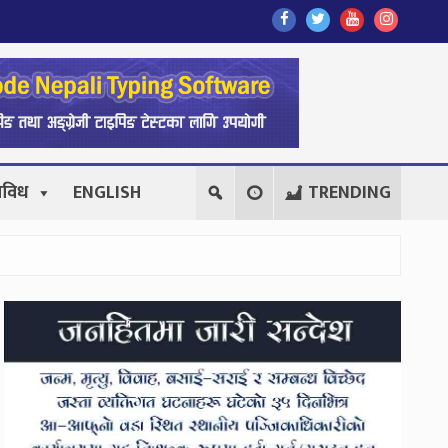
Find
Find
Find
Follow
Us
Us
Us
Us
On
On
On
On
Facebook
Twitter
Youtube
Instagr
िविध
ENGLISH
TRENDING
Secondary
Sidebar