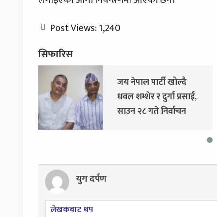
लगाइएको आगो नियन्त्रणमा आएको छैन।
Post Views:
1,240
सिफारिस
जय नेपाल पार्टी खोल्दै
धवल शम्शेर र दुर्गा प्रसाईं,
साउन २८ गते निर्वाचन
आयोग जाने
युग दर्पण
लेखकबाट थप