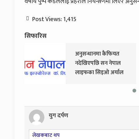
वर्षीय पुष्प कँडेललाई प्रहरीले नियन्त्रणमा लिएर अन
Post Views:
1,415
सिफारिस
अनुसन्धानमा कैफियत
नदेखिएपछि सन नेपाल
लाइफका सिइओ अर्याल
नियमित काममा फर्किए
युग दर्पण
लेखकबाट थप