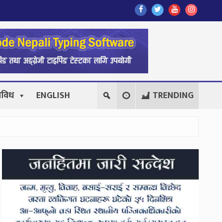
Find
Find
Find
Follow
Us
Us
Us
Us
On
On
On
On
Facebook
Twitter
Youtube
Instagr
िविध
ENGLISH
TRENDING
Secondary
Sidebar