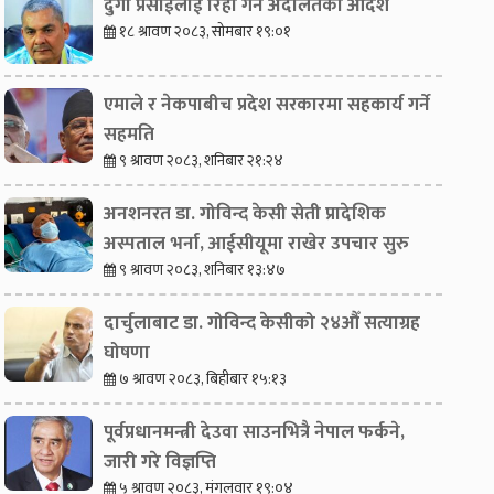
दुर्गा प्रसाईंलाई रिहा गर्न अदालतको आदेश
१८ श्रावण २०८३, सोमबार १९:०१
एमाले र नेकपाबीच प्रदेश सरकारमा सहकार्य गर्ने
सहमति
९ श्रावण २०८३, शनिबार २१:२४
अनशनरत डा. गोविन्द केसी सेती प्रादेशिक
अस्पताल भर्ना, आईसीयूमा राखेर उपचार सुरु
९ श्रावण २०८३, शनिबार १३:४७
दार्चुलाबाट डा. गोविन्द केसीको २४औँ सत्याग्रह
घोषणा
७ श्रावण २०८३, बिहीबार १५:१३
पूर्वप्रधानमन्त्री देउवा साउनभित्रै नेपाल फर्कने,
जारी गरे विज्ञप्ति
५ श्रावण २०८३, मंगलवार १९:०४