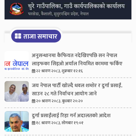
ताजा समाचार
अनुसन्धानमा कैफियत नदेखिएपछि सन नेपाल
लाइफका सिइओ अर्याल नियमित काममा फर्किए
२२ श्रावण २०८३, शुक्रबार १२:१६
जय नेपाल पार्टी खोल्दै धवल शम्शेर र दुर्गा प्रसाईं,
साउन २८ गते निर्वाचन आयोग जाने
२० श्रावण २०८३, बुधबार २०:२०
दुर्गा प्रसाईंलाई रिहा गर्न अदालतको आदेश
१८ श्रावण २०८३, सोमबार १९:०१