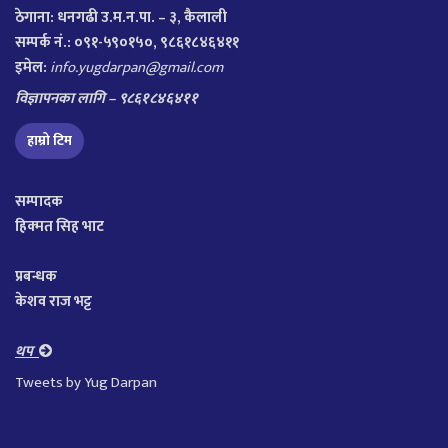
ठेगाना:
धनगढी उ.म.न.पा. – ३, कैलाली
सम्पर्क नं.: ०९१-५९०१५०, ९८६१८४६४११
इमेल:
info.yugdarpan@gmail.com
विज्ञापनका लागि – ९८६१८४६४११
हाम्रो टिम
सम्पादक
हिक्मत सिह भाट
प्रबन्धक
केशव राज भट्ट
थप
Tweets by Yug Darpan