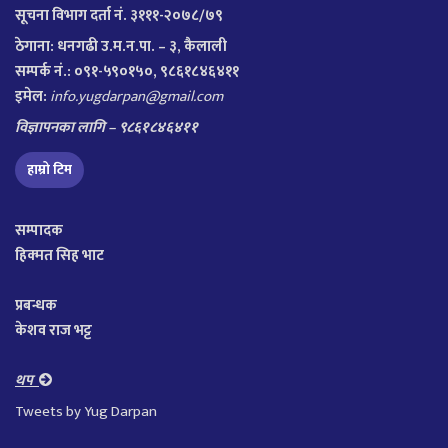
सूचना विभाग दर्ता नं. ३१११-२०७८/७९
ठेगाना:
धनगढी उ.म.न.पा. – ३, कैलाली
सम्पर्क नं.: ०९१-५९०१५०, ९८६१८४६४११
इमेल:
info.yugdarpan@gmail.com
विज्ञापनका लागि – ९८६१८४६४११
हाम्रो टिम
सम्पादक
हिक्मत सिह भाट
प्रबन्धक
केशव राज भट्ट
थप
Tweets by Yug Darpan