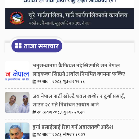
ताजा समाचार
अनुसन्धानमा कैफियत नदेखिएपछि सन नेपाल
लाइफका सिइओ अर्याल नियमित काममा फर्किए
२२ श्रावण २०८३, शुक्रबार १२:१६
जय नेपाल पार्टी खोल्दै धवल शम्शेर र दुर्गा प्रसाईं,
साउन २८ गते निर्वाचन आयोग जाने
२० श्रावण २०८३, बुधबार २०:२०
दुर्गा प्रसाईंलाई रिहा गर्न अदालतको आदेश
१८ श्रावण २०८३, सोमबार १९:०१