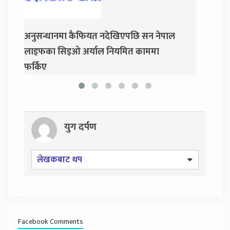
खिएपछि सन नेपाल
जय नेपाल पार्टी खोल्दै धवल शम्शेर र दुर्गा
यमित काममा
प्रसाईं, साउन २८ गते निर्वाचन आयोग जाने
युग दर्पण
लेखकबाट थप
Facebook Comments