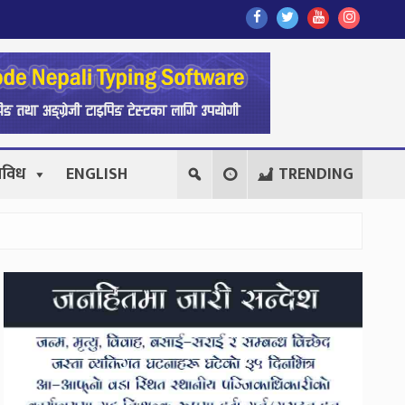
Find
Find
Find
Follow
Us
Us
Us
Us
On
On
On
On
Facebook
Twitter
Youtube
Instagr
िविध
ENGLISH
TRENDING
Secondary
Sidebar