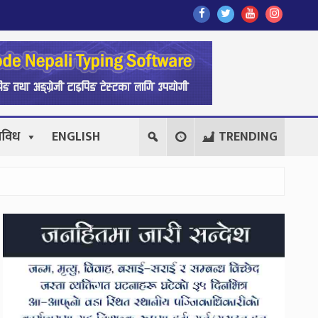
Find
Find
Find
Follow
Us
Us
Us
Us
On
On
On
On
Facebook
Twitter
Youtube
Instagr
िविध
ENGLISH
TRENDING
Secondary
Sidebar