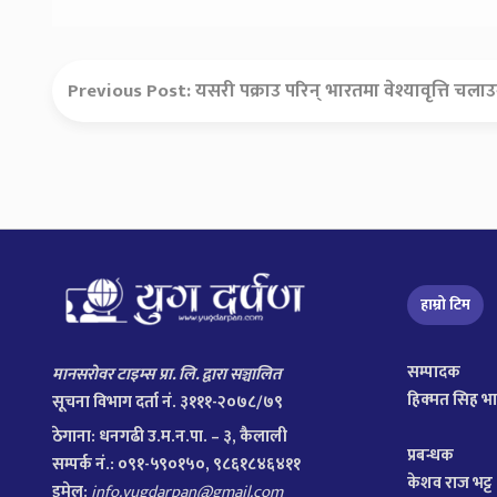
Previous Post:
यसरी पक्राउ परिन् भारतमा वेश्यावृत्ति चल
हाम्रो टिम
सम्पादक
मानसरोवर टाइम्स प्रा. लि. द्वारा सञ्चालित
हिक्मत सिह भ
सूचना विभाग दर्ता नं. ३१११-२०७८/७९
ठेगाना:
धनगढी उ.म.न.पा. – ३, कैलाली
प्रबन्धक
सम्पर्क नं.: ०९१-५९०१५०, ९८६१८४६४११
केशव राज भट्ट
इमेल:
info.yugdarpan@gmail.com