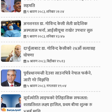
सहमति
९ श्रावण २०८३, शनिबार २१:२४
अनशनरत डा. गोविन्द केसी सेती प्रादेशिक
अस्पताल भर्ना, आईसीयूमा राखेर उपचार सुरु
९ श्रावण २०८३, शनिबार १३:४७
दार्चुलाबाट डा. गोविन्द केसीको २४औँ सत्याग्रह
घोषणा
७ श्रावण २०८३, बिहीबार १५:१३
पूर्वप्रधानमन्त्री देउवा साउनभित्रै नेपाल फर्कने,
जारी गरे विज्ञप्ति
५ श्रावण २०८३, मंगलवार १९:०४
सूर्यज्योति लाइफको ऐतिहासिक सफलता:
शतप्रतिशत लक्ष्य हासिल, प्रथम बीमा शुल्क रु
४अर्ब माथि