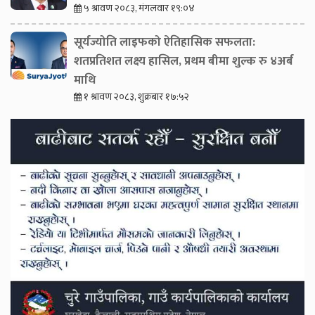
५ श्रावण २०८३, मंगलवार १९:०४
सूर्यज्योति लाइफको ऐतिहासिक सफलता:
शतप्रतिशत लक्ष्य हासिल, प्रथम बीमा शुल्क रु ४अर्ब
माथि
१ श्रावण २०८३, शुक्रबार १७:५२