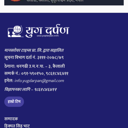
मानसरोवर टाइम्स प्रा. लि. द्वारा सञ्चालित
सूचना विभाग दर्ता नं. ३१११-२०७८/७९
ठेगाना:
धनगढी उ.म.न.पा. – ३, कैलाली
सम्पर्क नं.: ०९१-५९०१५०, ९८६१८४६४११
इमेल:
info.yugdarpan@gmail.com
विज्ञापनका लागि – ९८६१८४६४११
हाम्रो टिम
सम्पादक
हिक्मत सिह भाट