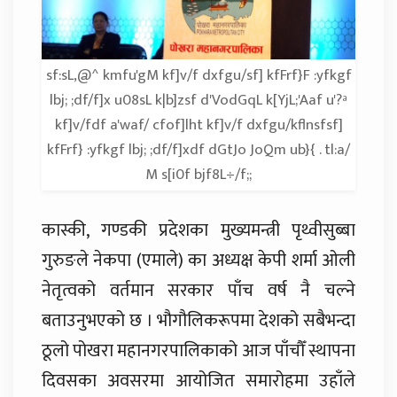
sf:sL,@^ kmfu'gM kf]v/f dxfgu/sf] kfFrf}F :yfkgf
lbj; ;df/f]x u08sL k|b]zsf d'VodGqL k[YjL;'Aaf u'?ª
kf]v/fdf a'waf/ cfof]lht kf]v/f dxfgu/kflnsfsf]
kfFrf} :yfkgf lbj; ;df/f]xdf dGtJo JoQm ub}{ . tl:a/
M s[i0f bjf8L÷/f;;
कास्की, गण्डकी प्रदेशका मुख्यमन्त्री पृथ्वीसुब्बा
गुरुङले नेकपा (एमाले) का अध्यक्ष केपी शर्मा ओली
नेतृत्वको वर्तमान सरकार पाँच वर्ष नै चल्ने
बताउनुभएको छ । भौगौलिकरूपमा देशको सबैभन्दा
ठूलो पोखरा महानगरपालिकाको आज पाँचौँ स्थापना
दिवसका अवसरमा आयोजित समारोहमा उहाँले