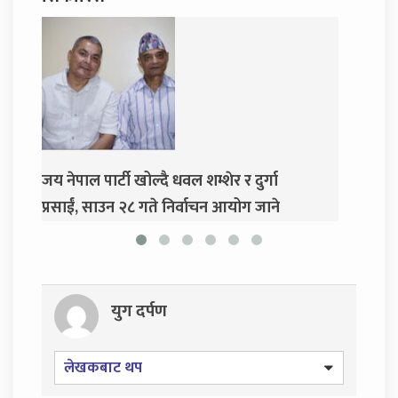
दुर्गा प्रसाईंलाई रिहा गर्न अदालतको आदेश
ए
े
ग
युग दर्पण
लेखकबाट थप