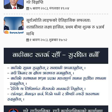
गरे विज्ञप्ति
५ श्रावण २०८३, मंगलवार १९:०४
सूर्यज्योति लाइफको ऐतिहासिक सफलता:
शतप्रतिशत लक्ष्य हासिल, प्रथम बीमा शुल्क रु ४अर्ब
माथि
१ श्रावण २०८३, शुक्रबार १७:५२