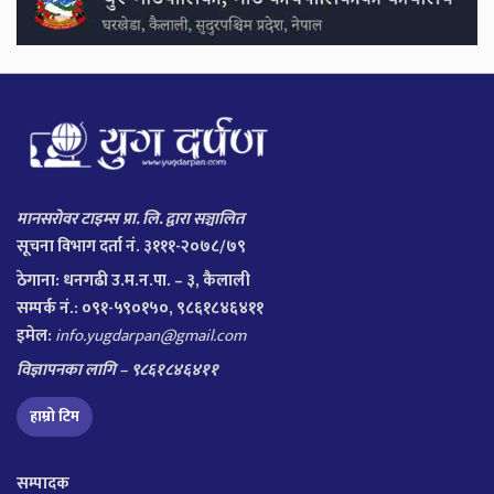
मानसरोवर टाइम्स प्रा. लि. द्वारा सञ्चालित
सूचना विभाग दर्ता नं. ३१११-२०७८/७९
ठेगाना:
धनगढी उ.म.न.पा. – ३, कैलाली
सम्पर्क नं.: ०९१-५९०१५०, ९८६१८४६४११
इमेल:
info.yugdarpan@gmail.com
विज्ञापनका लागि – ९८६१८४६४११
हाम्रो टिम
सम्पादक