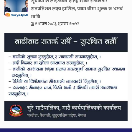
सूर्यज्योति लाइफको ऐतिहासिक सफलता:
शतप्रतिशत लक्ष्य हासिल, प्रथम बीमा शुल्क रु ४अर्ब
माथि
१ श्रावण २०८३, शुक्रबार १७:५२