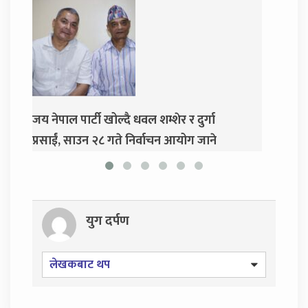
शेर र दुर्गा
दुर्गा प्रसाईंलाई रिहा गर्न अदालतको आदेश
न आयोग जाने
युग दर्पण
लेखकबाट थप