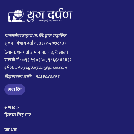
मानसरोवर टाइम्स प्रा. लि. द्वारा सञ्चालित
सूचना विभाग दर्ता नं. ३१११-२०७८/७९
ठेगाना:
धनगढी उ.म.न.पा. – ३, कैलाली
सम्पर्क नं.: ०९१-५९०१५०, ९८६१८४६४११
इमेल:
info.yugdarpan@gmail.com
विज्ञापनका लागि – ९८६१८४६४११
हाम्रो टिम
सम्पादक
हिक्मत सिह भाट
प्रबन्धक