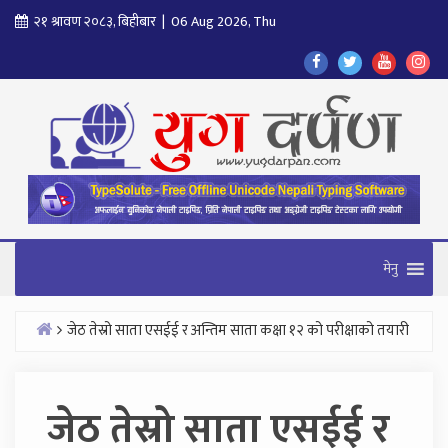
Skip
२१ श्रावण २०८३, बिहीबार | 06 Aug 2026, Thu
to
Find
Find
Find
Fol
content
Us
Us
Us
Us
On
On
On
On
Facebook
Twitter
Youtube
In
मेनु
जेठ तेस्रो साता एसईई र अन्तिम साता कक्षा १२ को परीक्षाको तयारी
Home
जेठ तेस्रो साता एसईई र