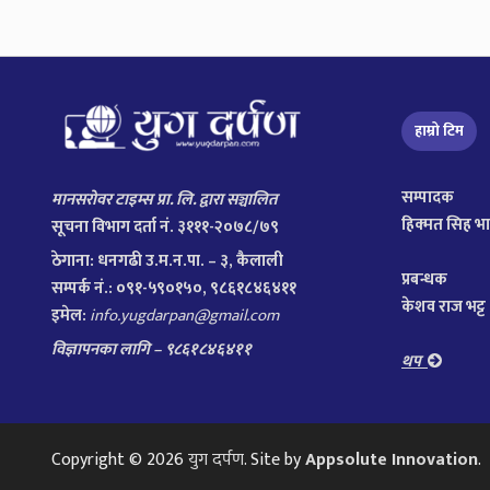
हाम्रो टिम
सम्पादक
मानसरोवर टाइम्स प्रा. लि. द्वारा सञ्चालित
हिक्मत सिह भ
सूचना विभाग दर्ता नं. ३१११-२०७८/७९
ठेगाना:
धनगढी उ.म.न.पा. – ३, कैलाली
प्रबन्धक
सम्पर्क नं.: ०९१-५९०१५०, ९८६१८४६४११
केशव राज भट्ट
इमेल:
info.yugdarpan@gmail.com
विज्ञापनका लागि – ९८६१८४६४११
थप
Copyright © 2026
युग दर्पण
. Site by
Appsolute Innovation
.