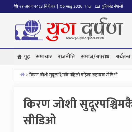
Skip
२१ श्रावण २०८३, बिहीबार | 06 Aug 2026, Thu
युनिकोड नेपाली
to
content
गृह
समाचार
राजनीति
समाज/अपराध
अर्थतन्त्र
किरण जोशी सुदूरपश्चिमकै पहिलो महिला सहायक सीडिओ
Home
किरण जोशी सुदूरपश्चिम
सीडिओ