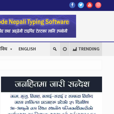
Find
Find
Find
Follow
Us
Us
Us
Us
On
On
On
On
Facebook
Twitter
Youtube
Instagr
िविध
ENGLISH
TRENDING
Secondary
Sidebar