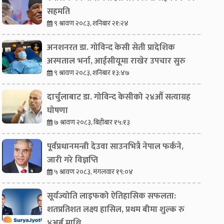
सहमति
९ श्रावण २०८३, शनिबार २१:२४
अनशनरत डा. गोविन्द केसी सेती प्रादेशिक
अस्पताल भर्ना, आईसीयूमा राखेर उपचार सुरु
९ श्रावण २०८३, शनिबार १३:४७
दार्चुलाबाट डा. गोविन्द केसीको २४औँ सत्याग्रह
घोषणा
७ श्रावण २०८३, बिहीबार १५:१३
पूर्वप्रधानमन्त्री देउवा साउनभित्रै नेपाल फर्कने,
जारी गरे विज्ञप्ति
५ श्रावण २०८३, मंगलवार १९:०४
सूर्यज्योति लाइफको ऐतिहासिक सफलता:
शतप्रतिशत लक्ष्य हासिल, प्रथम बीमा शुल्क रु
४अर्ब माथि