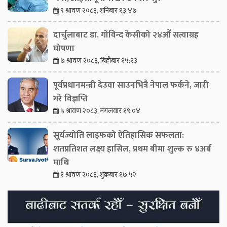
९ श्रावण २०८३, शनिबार १३:४७
दार्चुलाबाट डा. गोविन्द केसीको २४औँ सत्याग्रह
घोषणा
७ श्रावण २०८३, बिहीबार १५:१३
पूर्वप्रधानमन्त्री देउवा साउनभित्रै नेपाल फर्कने, जारी
गरे विज्ञप्ति
५ श्रावण २०८३, मंगलवार १९:०४
सूर्यज्योति लाइफको ऐतिहासिक सफलता:
शतप्रतिशत लक्ष्य हासिल, प्रथम बीमा शुल्क रु ४अर्ब
माथि
१ श्रावण २०८३, शुक्रबार १७:५२