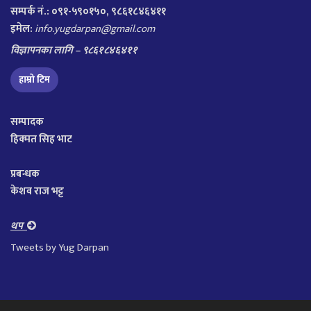
सम्पर्क नं.: ०९१-५९०१५०, ९८६१८४६४११
इमेल:
info.yugdarpan@gmail.com
विज्ञापनका लागि – ९८६१८४६४११
हाम्रो टिम
सम्पादक
हिक्मत सिह भाट
प्रबन्धक
केशव राज भट्ट
थप
Tweets by Yug Darpan