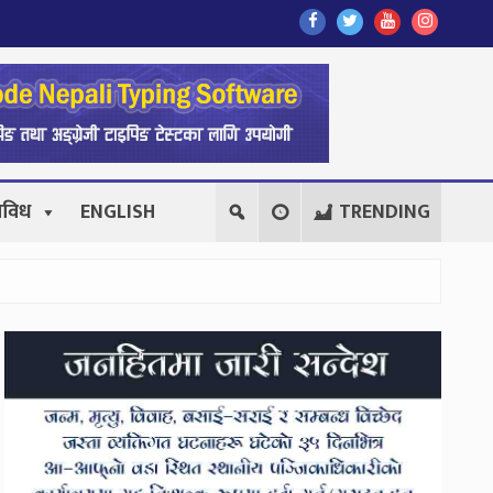
Find
Find
Find
Follow
Us
Us
Us
Us
On
On
On
On
Facebook
Twitter
Youtube
Instagr
िविध
ENGLISH
TRENDING
Secondary
Sidebar