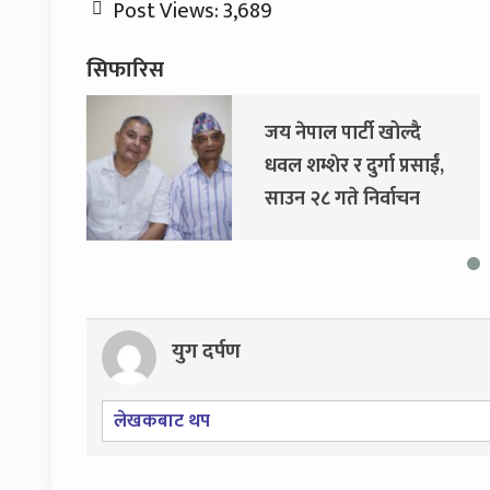
Post Views:
3,689
सिफारिस
दै
दुर्गा प्रसाईंलाई रिहा गर्न
रसाईं,
अदालतको आदेश
चन
युग दर्पण
लेखकबाट थप