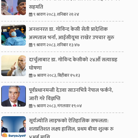
सहमति
९ श्रावण २०८३, शनिबार २१:२४
अनशनरत डा. गोविन्द केसी सेती प्रादेशिक
अस्पताल भर्ना, आईसीयूमा राखेर उपचार सुरु
९ श्रावण २०८३, शनिबार १३:४७
दार्चुलाबाट डा. गोविन्द केसीको २४औँ सत्याग्रह
घोषणा
७ श्रावण २०८३, बिहीबार १५:१३
पूर्वप्रधानमन्त्री देउवा साउनभित्रै नेपाल फर्कने,
जारी गरे विज्ञप्ति
५ श्रावण २०८३, मंगलवार १९:०४
सूर्यज्योति लाइफको ऐतिहासिक सफलता:
शतप्रतिशत लक्ष्य हासिल, प्रथम बीमा शुल्क रु
४अर्ब माथि