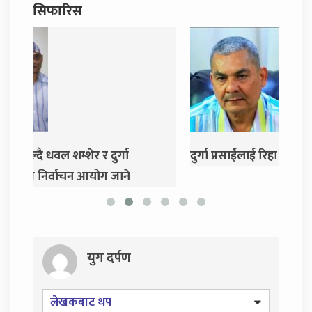
सिफारिस
दुर्गा प्रसाईंलाई रिहा गर्न अदालतको आदेश
एमाले
गर्ने
युग दर्पण
लेखकबाट थप