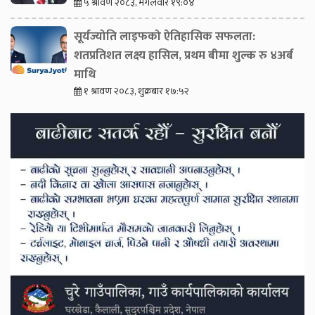
५ श्रावण २०८३, मंगलवार १९:०४
सूर्यज्योति लाइफको ऐतिहासिक सफलता:
शतप्रतिशत लक्ष्य हासिल, प्रथम बीमा शुल्क रु ४अर्ब
माथि
१ श्रावण २०८३, शुक्रबार १७:५२