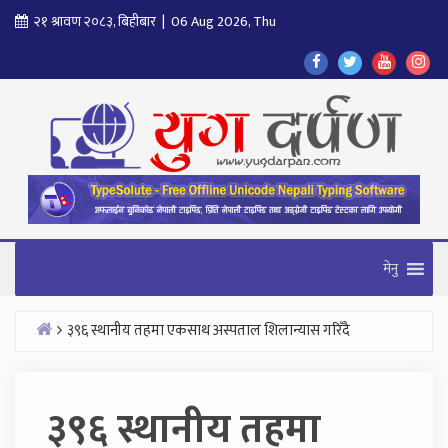
Skip
२१ श्रावण २०८३, बिहीबार | 06 Aug 2026, Thu
to
Find
Find
Find
Fol
content
Us
Us
Us
Us
On
On
On
On
Facebook
Twitter
Youtube
In
मेनु
३९६ स्थानीय तहमा एकसाथ अस्पताल शिलान्यास गरिँदै
Home
३९६ स्थानीय तहमा