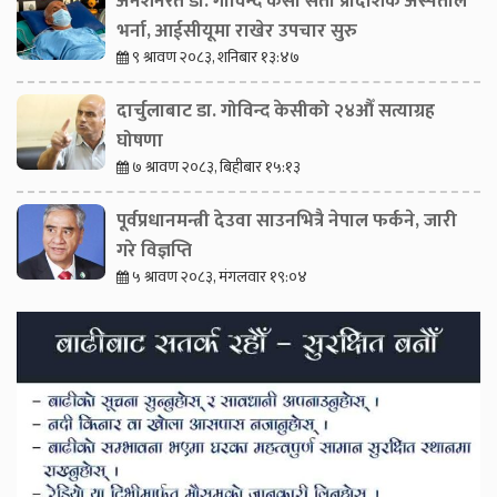
अनशनरत डा. गोविन्द केसी सेती प्रादेशिक अस्पताल
भर्ना, आईसीयूमा राखेर उपचार सुरु
९ श्रावण २०८३, शनिबार १३:४७
दार्चुलाबाट डा. गोविन्द केसीको २४औँ सत्याग्रह
घोषणा
७ श्रावण २०८३, बिहीबार १५:१३
पूर्वप्रधानमन्त्री देउवा साउनभित्रै नेपाल फर्कने, जारी
गरे विज्ञप्ति
५ श्रावण २०८३, मंगलवार १९:०४