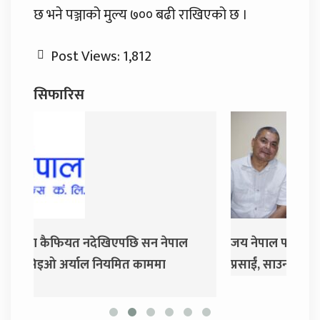
छ भने पञ्जाको मुल्य ७०० बढी राखिएको छ ।
Post Views:
1,812
सिफारिस
जय नेपाल पार्टी खोल्दै धवल शम्शेर र दुर्गा
दुर्गा
प्रसाईं, साउन २८ गते निर्वाचन आयोग जाने