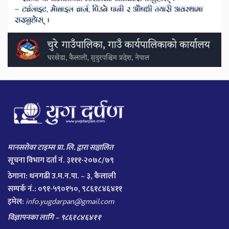
मानसरोवर टाइम्स प्रा. लि. द्वारा सञ्चालित
सूचना विभाग दर्ता नं. ३१११-२०७८/७९
ठेगाना:
धनगढी उ.म.न.पा. – ३, कैलाली
सम्पर्क नं.: ०९१-५९०१५०, ९८६१८४६४११
इमेल:
info.yugdarpan@gmail.com
विज्ञापनका लागि – ९८६१८४६४११