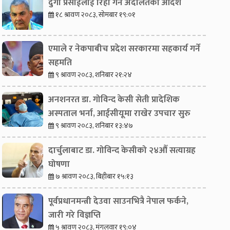
दुर्गा प्रसाईंलाई रिहा गर्न अदालतको आदेश
१८ श्रावण २०८३, सोमबार १९:०१
एमाले र नेकपाबीच प्रदेश सरकारमा सहकार्य गर्ने
सहमति
९ श्रावण २०८३, शनिबार २१:२४
अनशनरत डा. गोविन्द केसी सेती प्रादेशिक
अस्पताल भर्ना, आईसीयूमा राखेर उपचार सुरु
९ श्रावण २०८३, शनिबार १३:४७
दार्चुलाबाट डा. गोविन्द केसीको २४औँ सत्याग्रह
घोषणा
७ श्रावण २०८३, बिहीबार १५:१३
पूर्वप्रधानमन्त्री देउवा साउनभित्रै नेपाल फर्कने,
जारी गरे विज्ञप्ति
५ श्रावण २०८३, मंगलवार १९:०४