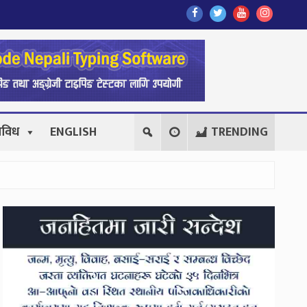
Find
Find
Find
Follow
Us
Us
Us
Us
On
On
On
On
Facebook
Twitter
Youtube
Instagr
िविध
ENGLISH
TRENDING
Secondary
Sidebar