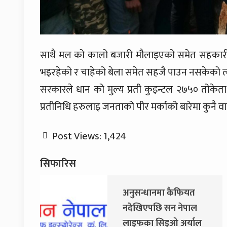
साथै मल को कालो बजारी मौलाइएको समेत सहकारीमा
भइरहेको र चाहेको बेला समेत सहजै पाउन नसकेको त्
सरकारले धान को मुल्य प्रती कुइन्टल २७५० तोकेत
प्रतीनिधि हरुलाइ जनताको पीर मर्काको बारेमा कुनै वास
Post Views:
1,424
सिफारिस
त
जय नेपाल पार्टी खोल्दै
ाल
धवल शम्शेर र दुर्गा प्रसाईं,
याल
साउन २८ गते निर्वाचन