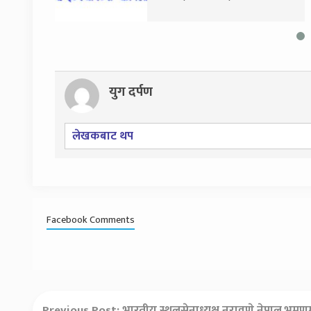
िए
आयोग जाने
युग दर्पण
लेखकबाट थप
Facebook Comments
Previous Post:
भारतीय स्थलसेनाध्यक्ष नरावणे नेपाल भ्रमण