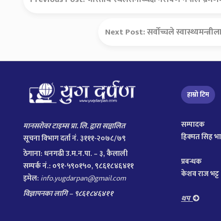
Next Post:
सर्वोच्चले स्वास्थ्यमन्
हाम्रो टिम
सम्पादक
मानसरोवर टाइम्स प्रा. लि. द्वारा सञ्चालित
हिक्मत सिह भ
सूचना विभाग दर्ता नं. ३१११-२०७८/७९
ठेगाना:
धनगढी उ.म.न.पा. – ३, कैलाली
प्रबन्धक
सम्पर्क नं.: ०९१-५९०१५०, ९८६१८४६४११
केशव राज भट्ट
इमेल:
info.yugdarpan@gmail.com
विज्ञापनका लागि – ९८६१८४६४११
थप