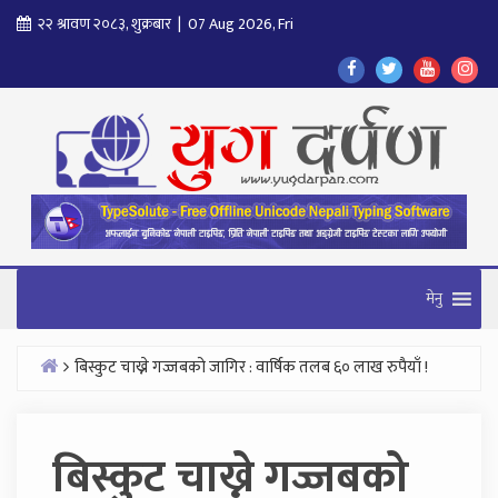
Skip
२२ श्रावण २०८३, शुक्रबार | 07 Aug 2026, Fri
to
Find
Find
Find
Fol
content
Us
Us
Us
Us
On
On
On
On
Facebook
Twitter
Youtube
In
मेनु
बिस्कुट चाख्ने गज्जबको जागिर : वार्षिक तलब ६० लाख रुपैयाँ !
Home
बिस्कुट चाख्ने गज्जबको