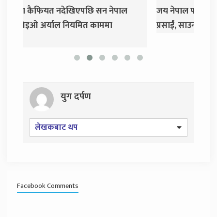
जय नेपाल पार्टी खोल्दै धवल शम्शेर र दुर्गा
दुर्गा
प्रसाईं, साउन २८ गते निर्वाचन आयोग जाने
युग दर्पण
लेखकबाट थप
Facebook Comments