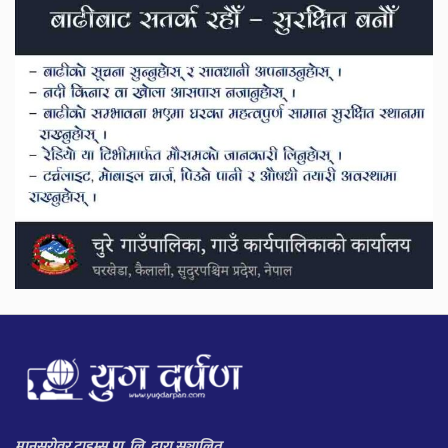
मानसरोवर टाइम्स प्रा. लि. द्वारा सञ्चालित