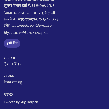
सूचना विभाग दर्ता नं. ३१११-२०७८/७९
ठेगाना:
धनगढी उ.म.न.पा. – ३, कैलाली
सम्पर्क नं.: ०९१-५९०१५०, ९८६१८४६४११
इमेल:
info.yugdarpan@gmail.com
विज्ञापनका लागि – ९८६१८४६४११
हाम्रो टिम
सम्पादक
हिक्मत सिह भाट
प्रबन्धक
केशव राज भट्ट
थप
Tweets by Yug Darpan