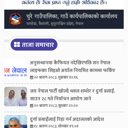
ताजा समाचार
अनुसन्धानमा कैफियत नदेखिएपछि सन नेपाल
लाइफका सिइओ अर्याल नियमित काममा फर्किए
२२ श्रावण २०८३, शुक्रबार १२:१६
जय नेपाल पार्टी खोल्दै धवल शम्शेर र दुर्गा प्रसाईं,
साउन २८ गते निर्वाचन आयोग जाने
२० श्रावण २०८३, बुधबार २०:२०
दुर्गा प्रसाईंलाई रिहा गर्न अदालतको आदेश
१८ श्रावण २०८३, सोमबार १९:०१