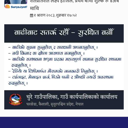
शतप्रतिशत लक्ष्य हासिल, प्रथम बीमा शुल्क रु ४अर्ब
माथि
१ श्रावण २०८३, शुक्रबार १७:५२