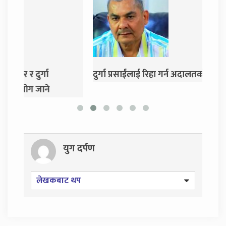
दुर्गा प्रसाईंलाई रिहा गर्न अदालतको आदेश
एमाले 
गर्ने 
युग दर्पण
लेखकबाट थप