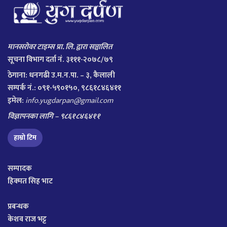
मानसरोवर टाइम्स प्रा. लि. द्वारा सञ्चालित
सूचना विभाग दर्ता नं. ३१११-२०७८/७९
ठेगाना:
धनगढी उ.म.न.पा. – ३, कैलाली
सम्पर्क नं.: ०९१-५९०१५०, ९८६१८४६४११
इमेल:
info.yugdarpan@gmail.com
विज्ञापनका लागि – ९८६१८४६४११
हाम्रो टिम
सम्पादक
हिक्मत सिह भाट
प्रबन्धक
केशव राज भट्ट