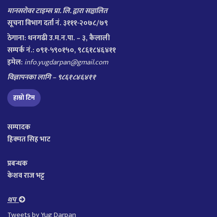
मानसरोवर टाइम्स प्रा. लि. द्वारा सञ्चालित
सूचना विभाग दर्ता नं. ३१११-२०७८/७९
ठेगाना:
धनगढी उ.म.न.पा. – ३, कैलाली
सम्पर्क नं.: ०९१-५९०१५०, ९८६१८४६४११
इमेल:
info.yugdarpan@gmail.com
विज्ञापनका लागि – ९८६१८४६४११
हाम्रो टिम
सम्पादक
हिक्मत सिह भाट
प्रबन्धक
केशव राज भट्ट
थप
Tweets by Yug Darpan