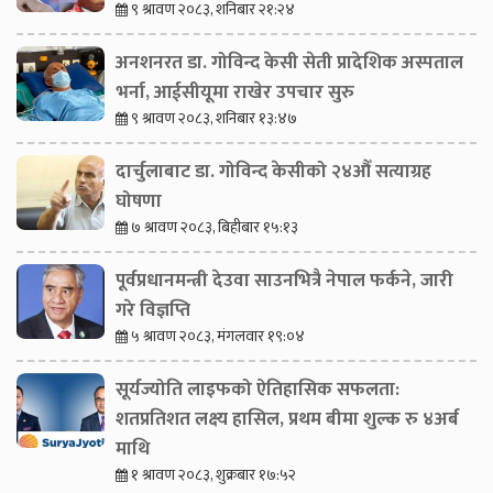
९ श्रावण २०८३, शनिबार २१:२४
अनशनरत डा. गोविन्द केसी सेती प्रादेशिक अस्पताल
भर्ना, आईसीयूमा राखेर उपचार सुरु
९ श्रावण २०८३, शनिबार १३:४७
दार्चुलाबाट डा. गोविन्द केसीको २४औँ सत्याग्रह
घोषणा
७ श्रावण २०८३, बिहीबार १५:१३
पूर्वप्रधानमन्त्री देउवा साउनभित्रै नेपाल फर्कने, जारी
गरे विज्ञप्ति
५ श्रावण २०८३, मंगलवार १९:०४
सूर्यज्योति लाइफको ऐतिहासिक सफलता:
शतप्रतिशत लक्ष्य हासिल, प्रथम बीमा शुल्क रु ४अर्ब
माथि
१ श्रावण २०८३, शुक्रबार १७:५२