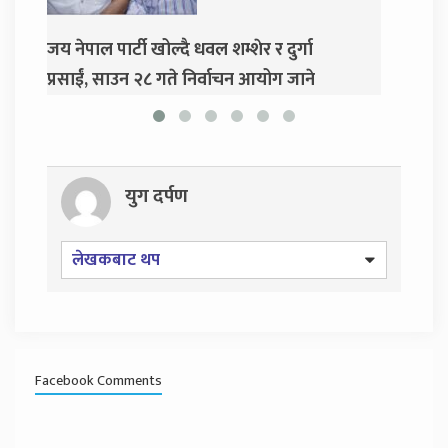
दुर्गा प्रसाईंलाई रिहा गर्न अदालतको आदेश
एम
गर्
युग दर्पण
लेखकबाट थप
Facebook Comments