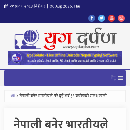
Skip
२१ श्रावण २०८३, बिहीबार | 06 Aug 2026, Thu
to
Find
Find
Find
Fol
content
Us
Us
Us
Us
On
On
On
On
Facebook
Twitter
Youtube
In
मेनु
नेपाली बनेर भारतीयले गरे दुई अर्ब ३९ करोडको राजश्व छली
Home
नेपाली बनेर भारतीयले