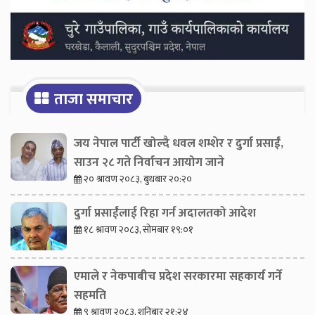
ताजा समाचार
जय नेपाल पार्टी खोल्दै धवल शम्शेर र दुर्गा प्रसाईं,
साउन २८ गते निर्वाचन आयोग जाने
२० श्रावण २०८३, बुधबार २०:२०
दुर्गा प्रसाईंलाई रिहा गर्न अदालतको आदेश
१८ श्रावण २०८३, सोमबार १९:०१
एमाले र नेकपाबीच प्रदेश सरकारमा सहकार्य गर्ने
सहमति
९ श्रावण २०८३, शनिबार २१:२४