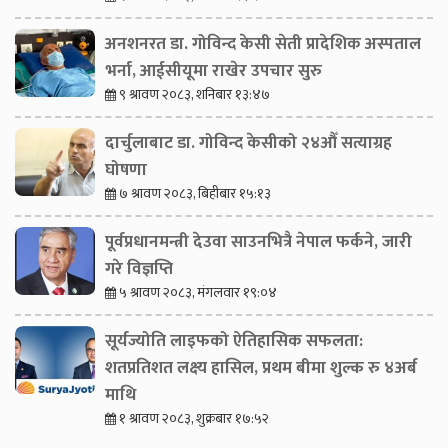
अनशनरत डा. गोविन्द केसी सेती प्रादेशिक अस्पताल
भर्ना, आईसीयूमा राखेर उपचार सुरु
९ श्रावण २०८३, शनिबार १३:४७
दार्चुलाबाट डा. गोविन्द केसीको २४औँ सत्याग्रह
घोषणा
७ श्रावण २०८३, बिहीबार १५:१३
पूर्वप्रधानमन्त्री देउवा साउनभित्रै नेपाल फर्कने, जारी
गरे विज्ञप्ति
५ श्रावण २०८३, मंगलवार १९:०४
सूर्यज्योति लाइफको ऐतिहासिक सफलता:
शतप्रतिशत लक्ष्य हासिल, प्रथम बीमा शुल्क रु ४अर्ब
माथि
१ श्रावण २०८३, शुक्रबार १७:५२