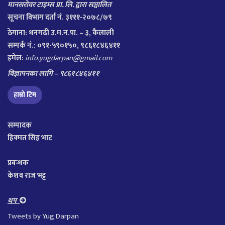
मानसरोवर टाइम्स प्रा. लि. द्वारा सञ्चालित
सूचना विभाग दर्ता नं. ३१११-२०७८/७९
ठेगाना:
धनगढी उ.म.न.पा. – ३, कैलाली
सम्पर्क नं.: ०९१-५९०१५०, ९८६१८४६४११
इमेल:
info.yugdarpan@gmail.com
विज्ञापनका लागि – ९८६१८४६४११
हाम्रो टिम
सम्पादक
हिक्मत सिह भाट
प्रबन्धक
केशव राज भट्ट
थप
Tweets by Yug Darpan