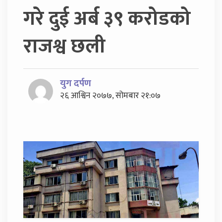
गरे दुई अर्ब ३९ करोडको
राजश्व छली
युग दर्पण
२६ आश्विन २०७७, सोमबार २१:०७