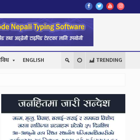
Find
Find
Find
Follow
Us
Us
Us
Us
On
On
On
On
Facebook
Twitter
Youtube
Instagr
िविध
ENGLISH
TRENDING
Secondary
Sidebar