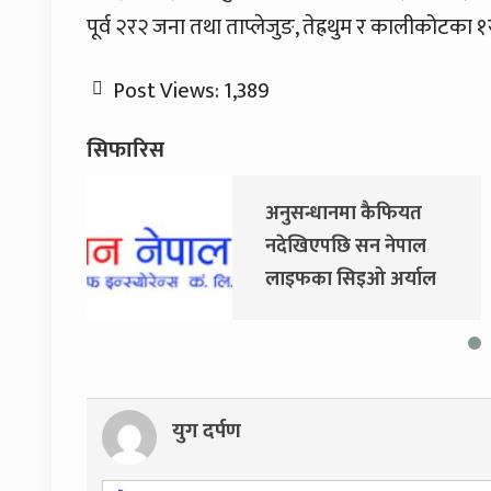
पूर्व २र२ जना तथा ताप्लेजुङ, तेह्रथुम र कालीकोटका 
Post Views:
1,389
सिफारिस
अनुसन्धानमा कैफियत
जय
नदेखिएपछि सन नेपाल
धव
लाइफका सिइओ अर्याल
सा
नियमित काममा फर्किए
आ
युग दर्पण