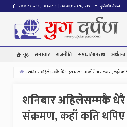
Skip
२४ श्रावण २०८३, आईतवार | 09 Aug 2026, Sun
युनिकोड नेपाली
to
content
गृह
समाचार
राजनीति
समाज/अपराध
अर्थतन्त्र
शनिबार अहिलेसम्मकै धेरै ५ हजार जनामा कोरोना संक्रमण, कहाँ कत
Home
शनिबार अहिलेसम्मकै धेर
संक्रमण, कहाँ कति थपिए