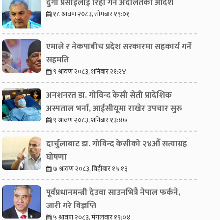
दुर्गा प्रसाईंलाई रिहा गर्न अदालतको आदेश
१८ श्रावण २०८३, सोमबार १९:०१
एमाले र नेकपाबीच प्रदेश सरकारमा सहकार्य गर्ने
सहमति
९ श्रावण २०८३, शनिबार २१:२४
अनशनरत डा. गोविन्द केसी सेती प्रादेशिक
अस्पताल भर्ना, आईसीयूमा राखेर उपचार सुरु
९ श्रावण २०८३, शनिबार १३:४७
दार्चुलाबाट डा. गोविन्द केसीको २४औँ सत्याग्रह
घोषणा
७ श्रावण २०८३, बिहीबार १५:१३
पूर्वप्रधानमन्त्री देउवा साउनभित्रै नेपाल फर्कने,
जारी गरे विज्ञप्ति
५ श्रावण २०८३, मंगलवार १९:०४