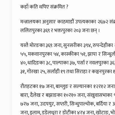
कहाँ कति थपिए संक्रमित ?
मन्त्रालयका अनुसार काठमाडौं उपत्यकाका २६७२ संक
ललितपुरका ३६९ र भक्तपुरका २०३ जना छन् ।
यस्तै मोरङका ३६९ जना, सुनसरीका ३९४, रुपन्देहीका
५५, मकवानपुरका ५४, कास्कीका ५१, झापा र सिन्धुल
४०, धादिङका ३८, पाल्पाका ३७, पर्सा र नवलपुरका 
३१, गोरखा २५, सर्लाही १९ तथा सिराहा र कञ्चनपुरका
रौतहटका १७ जना, बाग्लुङ र सल्यानका १२र१२ जना, ध
बारा, दैलेख र बझाङका १०र१० जना, संखुवासभाका ९, 
७र७ जना, उदपयुर, सप्तरी, सिन्धुपाल्चोक, बर्दिया
जना, इलाम, डडेलधुरा र डोटीका ४र४ जना, खोटाङ, भोज