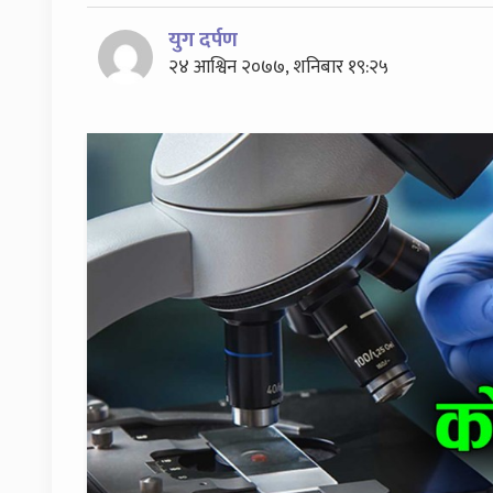
युग दर्पण
२४ आश्विन २०७७, शनिबार १९:२५