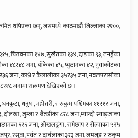
्रमित थपिएका छन्, जसमध्ये काठमाडौं जिल्लाका २१००,
 २१५, चितवनका १४७, सुर्खेतका १३४, दाङका ९३, तनहुँका
ीका ४८र४८ जना, बाँकेका ४५, प्युठानका ४२, नुवाकोटका
३६र३६ जना, काभ्रे र कैलालीका ३५र३५ जना, नवलपरासीका
 १८र१८ जनामा संक्रमण देखिएको छ ।
नकुटा, धनुषा, महोत्तरी, र रुकुम पश्चिमका ११र११ जना,
दोलखा, जुम्ला र बैतडीका ८र८ जना,म्याग्दी स्याङ्जाका
 र अछामका ६र६ जना, ओखलढुंगा, रामेछाप र रोल्पाका ५र५
पुर, रसुवा, पर्वत र दार्चलाका ३र३ जना, लमजुङ र रुकुम