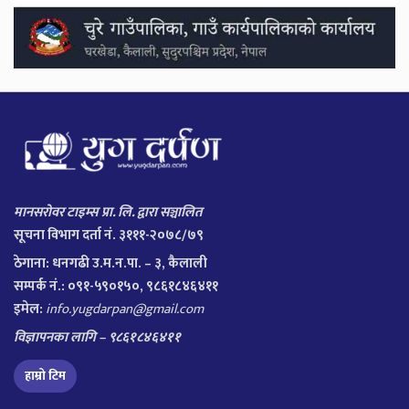
मानसरोवर टाइम्स प्रा. लि. द्वारा सञ्चालित
सूचना विभाग दर्ता नं. ३१११-२०७८/७९
ठेगाना:
धनगढी उ.म.न.पा. – ३, कैलाली
सम्पर्क नं.: ०९१-५९०१५०, ९८६१८४६४११
इमेल:
info.yugdarpan@gmail.com
विज्ञापनका लागि – ९८६१८४६४११
हाम्रो टिम