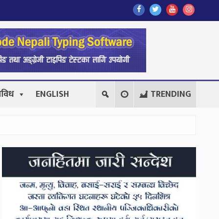
Find
Find
Find
Follow
Us
Us
Us
Us
On
On
On
On
Facebook
Twitter
Youtube
Instagr
िविध
ENGLISH
TRENDING
Secondary
Sidebar