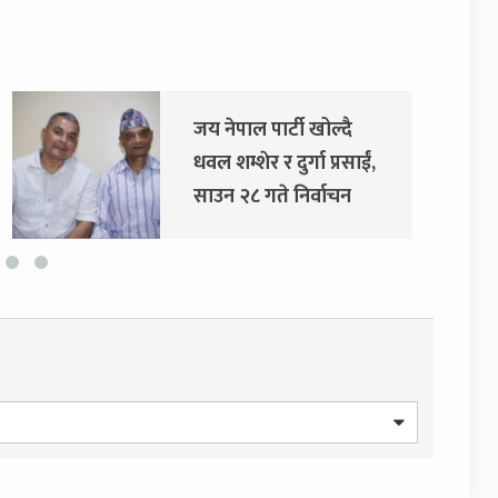
जय नेपाल पार्टी खोल्दै
दु
धवल शम्शेर र दुर्गा प्रसाईं,
अ
साउन २८ गते निर्वाचन
आयोग जाने