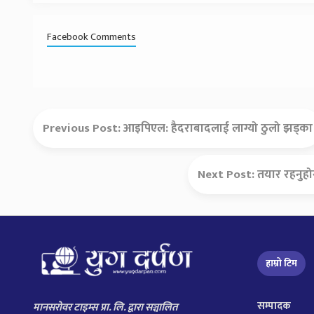
Facebook Comments
Previous Post:
आइपिएल: हैदराबादलाई लाग्यो ठुलो झड्का
Next Post:
तयार रहनुहोस
हाम्रो टिम
सम्पादक
मानसरोवर टाइम्स प्रा. लि. द्वारा सञ्चालित