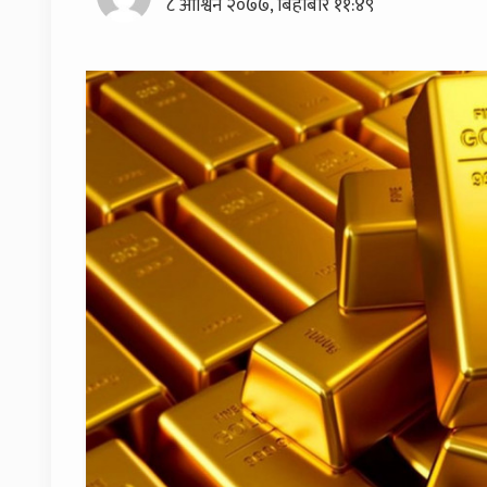
८ आश्विन २०७७, बिहीबार ११:४९