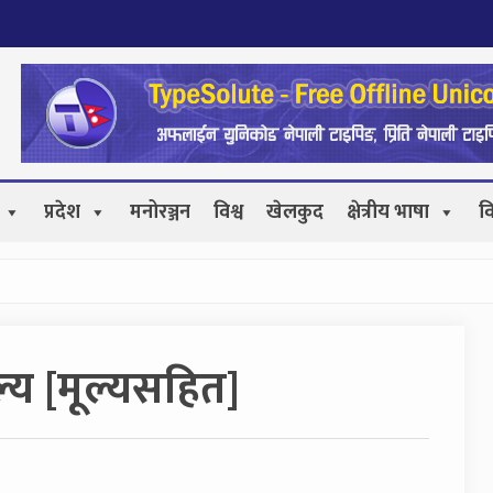
प्रदेश
मनोरञ्जन
विश्व
खेलकुद
क्षेत्रीय भाषा
व
्य [मूल्यसहित]