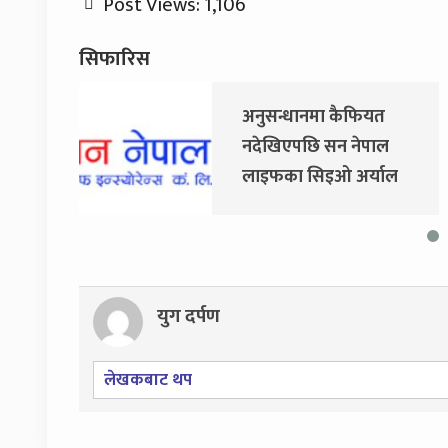
Post Views:
1,106
सिफारिस
अनुसन्धानमा कैफियत
नदेखिएपछि सन नेपाल
लाइफका सिइओ अर्याल
नियमित काममा फर्किए
युग दर्पण
लेखकबाट थप