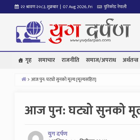
Skip
२२ श्रावण २०८३, शुक्रबार | 07 Aug 2026, Fri
युनिकोड नेपाली
to
content
गृह
समाचार
राजनीति
समाज/अपराध
अर्थतन्त्र
आज पुन: घट्यो सुनको मूल्य [मूल्यसहित]
Home
आज पुन: घट्यो सुनको मूल
युग दर्पण