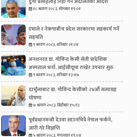
दुर्गा प्रसाईंलाई रिहा गर्न अदालतको आदेश
१८ श्रावण २०८३, सोमबार १९:०१
एमाले र नेकपाबीच प्रदेश सरकारमा सहकार्य गर्ने
सहमति
९ श्रावण २०८३, शनिबार २१:२४
अनशनरत डा. गोविन्द केसी सेती प्रादेशिक
अस्पताल भर्ना, आईसीयूमा राखेर उपचार सुरु
९ श्रावण २०८३, शनिबार १३:४७
दार्चुलाबाट डा. गोविन्द केसीको २४औँ सत्याग्रह
घोषणा
७ श्रावण २०८३, बिहीबार १५:१३
पूर्वप्रधानमन्त्री देउवा साउनभित्रै नेपाल फर्कने,
जारी गरे विज्ञप्ति
५ श्रावण २०८३, मंगलवार १९:०४