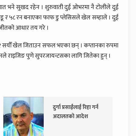
ात भने सुखद रहेन । शुरुवाती दुई ओभरमा नै टोलीले दुई
ू र ५८ रन बनाएका फाफ डु प्लेसिसले खेल सम्हाले । दुई
ै जीतको आधार तय गरे ।
लाई १ सयौँ खेल जिताउन सफल भएका छन् । कप्तानका रुपमा
ले राइजिङ पुणे सुपरजायन्टसका लागि जितेका हुन् ।
दुर्गा प्रसाईंलाई रिहा गर्न
एमाले र
अदालतको आदेश
सरकारमा
सहमति