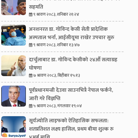
सहमति
९ श्रावण २०८३, शनिबार २१:२४
अनशनरत डा. गोविन्द केसी सेती प्रादेशिक
अस्पताल भर्ना, आईसीयूमा राखेर उपचार सुरु
९ श्रावण २०८३, शनिबार १३:४७
दार्चुलाबाट डा. गोविन्द केसीको २४औँ सत्याग्रह
घोषणा
७ श्रावण २०८३, बिहीबार १५:१३
पूर्वप्रधानमन्त्री देउवा साउनभित्रै नेपाल फर्कने,
जारी गरे विज्ञप्ति
५ श्रावण २०८३, मंगलवार १९:०४
सूर्यज्योति लाइफको ऐतिहासिक सफलता:
शतप्रतिशत लक्ष्य हासिल, प्रथम बीमा शुल्क रु
४अर्ब माथि