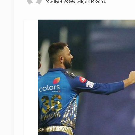
४ आश्विन २०७७, आईतवार ०८:१८