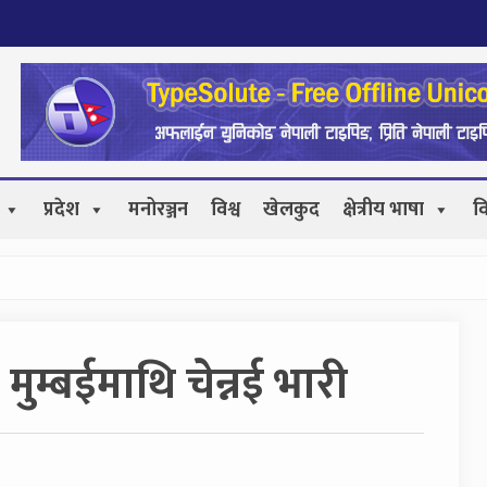
प्रदेश
मनोरञ्जन
विश्व
खेलकुद
क्षेत्रीय भाषा
व
म्बईमाथि चेन्नई भारी