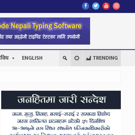
Find
Find
Find
Follow
Us
Us
Us
Us
On
On
On
On
Facebook
Twitter
Youtube
Instagr
िविध
ENGLISH
TRENDING
Secondary
Sidebar