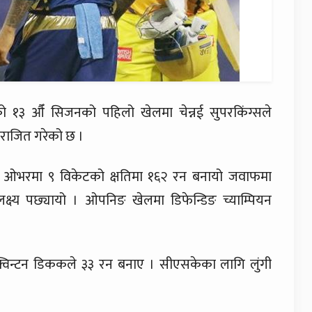
ो १३ औँ सिजनको पहिलो खेलमा चेन्नई सुपरकिंग्सले
 पराजित गरेको छ ।
२० ओभरमा ९ विकेटको क्षतिमा १६२ रन बनायो जवाफमा
ष्य पछ्यायो । ओपनिङ खेलमा डिफेन्डिङ च्याम्पियन
क्विन्टन डिककले ३३ रन बनाए । सीएसकेका लागि लुंगी