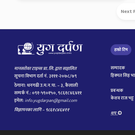
Next 
हाम्रो टिम
सम्पादक
मानसरोवर टाइम्स प्रा. लि. द्वारा सञ्चालित
हिक्मत सिह भ
सूचना विभाग दर्ता नं. ३१११-२०७८/७९
ठेगाना:
धनगढी उ.म.न.पा. – ३, कैलाली
प्रबन्धक
सम्पर्क नं.: ०९१-५९०१५०, ९८६१८४६४११
केशव राज भट्ट
इमेल:
info.yugdarpan@gmail.com
विज्ञापनका लागि – ९८६१८४६४११
थप