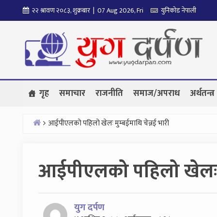
Skip
२२ श्रावण २०८३, शुक्रबार | 07 Aug 2026, Fri
युनिकोड नेपाली
to
content
गृह
समाचार
राजनीति
समाज/अपराध
अर्थतन्त्र
आईपीएलको पहिलो खेलः मुम्बईमाथि चेन्नई भारी
Home
आईपीएलको पहिलो खेलः मु
युग दर्पण