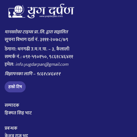
मानसरोवर टाइम्स प्रा. लि. द्वारा सञ्चालित
सूचना विभाग दर्ता नं. ३१११-२०७८/७९
ठेगाना:
धनगढी उ.म.न.पा. – ३, कैलाली
सम्पर्क नं.: ०९१-५९०१५०, ९८६१८४६४११
इमेल:
info.yugdarpan@gmail.com
विज्ञापनका लागि – ९८६१८४६४११
हाम्रो टिम
सम्पादक
हिक्मत सिह भाट
प्रबन्धक
केशव राज भट्ट