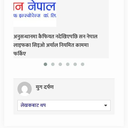
एपछि सन नेपाल
जय नेपाल पार्टी खोल्दै धवल शम्शेर र दुर्गा
मित काममा
प्रसाईं, साउन २८ गते निर्वाचन आयोग जाने
युग दर्पण
लेखकबाट थप