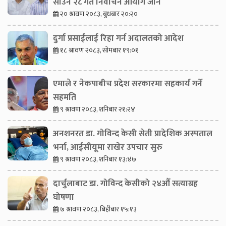
साउन २८ गते निर्वाचन आयोग जाने
२० श्रावण २०८३, बुधबार २०:२०
दुर्गा प्रसाईंलाई रिहा गर्न अदालतको आदेश
१८ श्रावण २०८३, सोमबार १९:०१
एमाले र नेकपाबीच प्रदेश सरकारमा सहकार्य गर्ने
सहमति
९ श्रावण २०८३, शनिबार २१:२४
अनशनरत डा. गोविन्द केसी सेती प्रादेशिक अस्पताल
भर्ना, आईसीयूमा राखेर उपचार सुरु
९ श्रावण २०८३, शनिबार १३:४७
दार्चुलाबाट डा. गोविन्द केसीको २४औँ सत्याग्रह
घोषणा
७ श्रावण २०८३, बिहीबार १५:१३