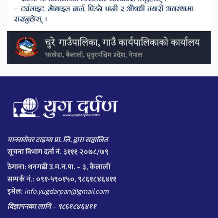
मानसरोवर टाइम्स प्रा. लि. द्वारा सञ्चालित
सूचना विभाग दर्ता नं. ३१११-२०७८/७९
ठेगाना:
धनगढी उ.म.न.पा. – ३, कैलाली
सम्पर्क नं.: ०९१-५९०१५०, ९८६१८४६४११
इमेल:
info.yugdarpan@gmail.com
विज्ञापनका लागि – ९८६१८४६४११