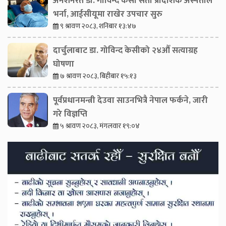
अनशनरत डा. गोविन्द केसी सेती प्रादेशिक अस्पताल
भर्ना, आईसीयूमा राखेर उपचार सुरु
९ श्रावण २०८३, शनिबार १३:४७
दार्चुलाबाट डा. गोविन्द केसीको २४औँ सत्याग्रह
घोषणा
७ श्रावण २०८३, बिहीबार १५:१३
पूर्वप्रधानमन्त्री देउवा साउनभित्रै नेपाल फर्कने, जारी
गरे विज्ञप्ति
५ श्रावण २०८३, मंगलवार १९:०४