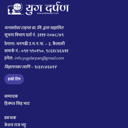
मानसरोवर टाइम्स प्रा. लि. द्वारा सञ्चालित
सूचना विभाग दर्ता नं. ३१११-२०७८/७९
ठेगाना:
धनगढी उ.म.न.पा. – ३, कैलाली
सम्पर्क नं.: ०९१-५९०१५०, ९८६१८४६४११
इमेल:
info.yugdarpan@gmail.com
विज्ञापनका लागि – ९८६१८४६४११
हाम्रो टिम
सम्पादक
हिक्मत सिह भाट
प्रबन्धक
केशव राज भट्ट