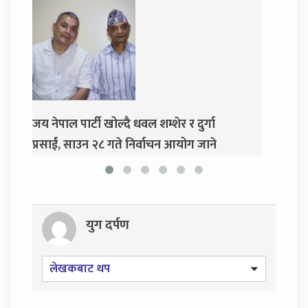
म्शेर र दुर्गा
दुर्गा प्रसाईंलाई रिहा गर्न अदालतको आदेश
ाचन आयोग जाने
युग दर्पण
लेखकबाट थप