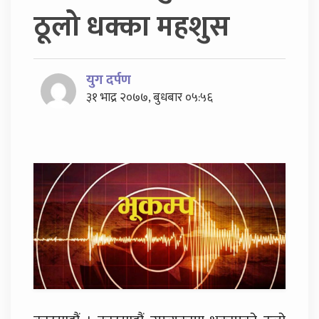
ठूलो धक्का महशुस
युग दर्पण
३१ भाद्र २०७७, बुधबार ०५:५६