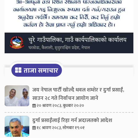
ताजा समाचार
जय नेपाल पार्टी खोल्दै धवल शम्शेर र दुर्गा प्रसाईं,
साउन २८ गते निर्वाचन आयोग जाने
२० श्रावण २०८३, बुधबार २०:२०
दुर्गा प्रसाईंलाई रिहा गर्न अदालतको आदेश
१८ श्रावण २०८३, सोमबार १९:०१