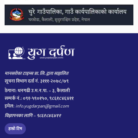
मानसरोवर टाइम्स प्रा. लि. द्वारा सञ्चालित
सूचना विभाग दर्ता नं. ३१११-२०७८/७९
ठेगाना:
धनगढी उ.म.न.पा. – ३, कैलाली
सम्पर्क नं.: ०९१-५९०१५०, ९८६१८४६४११
इमेल:
info.yugdarpan@gmail.com
विज्ञापनका लागि – ९८६१८४६४११
हाम्रो टिम