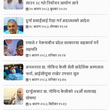
साउन २८ गते निर्वाचन आयोग जाने
२० श्रावण २०८३, बुधबार २०:२०
दुर्गा प्रसाईंलाई रिहा गर्न अदालतको आदेश
१८ श्रावण २०८३, सोमबार १९:०१
एमाले र नेकपाबीच प्रदेश सरकारमा सहकार्य गर्ने
सहमति
९ श्रावण २०८३, शनिबार २१:२४
अनशनरत डा. गोविन्द केसी सेती प्रादेशिक अस्पताल
भर्ना, आईसीयूमा राखेर उपचार सुरु
९ श्रावण २०८३, शनिबार १३:४७
दार्चुलाबाट डा. गोविन्द केसीको २४औँ सत्याग्रह
घोषणा
७ श्रावण २०८३, बिहीबार १५:१३