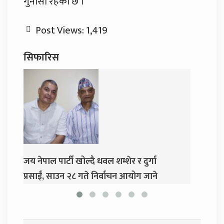
गुनासो रहेको छ ।
Post Views:
1,419
सिफारिस
दुर्गा प्रसाईंलाई रिहा गर्न अदालतको आदेश
एमा
गर्