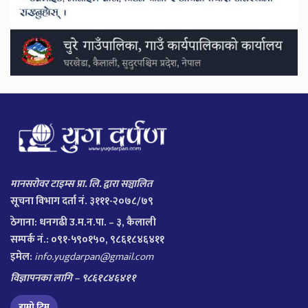
मानसरोवर टाइम्स प्रा. लि. द्वारा सञ्चालित
सूचना विभाग दर्ता नं. ३१११-२०७८/७९
ठेगाना:
धनगढी उ.म.न.पा. – ३, कैलाली
सम्पर्क नं.: ०९१-५९०१५०, ९८६१८४६४११
इमेल:
info.yugdarpan@gmail.com
विज्ञापनका लागि – ९८६१८४६४११
हाम्रो टिम