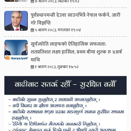
७ श्रावण २०८३, बिहीबार १५:१३
पूर्वप्रधानमन्त्री देउवा साउनभित्रै नेपाल फर्कने, जारी
गरे विज्ञप्ति
५ श्रावण २०८३, मंगलवार १९:०४
सूर्यज्योति लाइफको ऐतिहासिक सफलता:
शतप्रतिशत लक्ष्य हासिल, प्रथम बीमा शुल्क रु ४अर्ब
माथि
१ श्रावण २०८३, शुक्रबार १७:५२