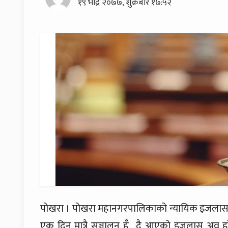
१९ भाद्र २०७७, शुक्रबार १७:५२
पोखरा । पोखरा महानगरपालिकाको न्यायिक इजलास हप
एक दिन मात्रै सञ्चालन हँुदै आएको इजलास अव हरे