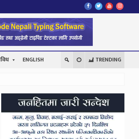
Find
Find
Find
Follow
Us
Us
Us
Us
On
On
On
On
Facebook
Twitter
Youtube
Instagr
िविध
ENGLISH
TRENDING
Secondary
Sidebar