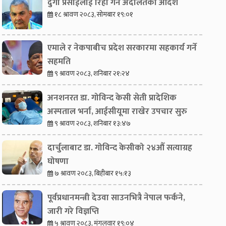
दुर्गा प्रसाईंलाई रिहा गर्न अदालतको आदेश
१८ श्रावण २०८३, सोमबार १९:०१
एमाले र नेकपाबीच प्रदेश सरकारमा सहकार्य गर्ने
सहमति
९ श्रावण २०८३, शनिबार २१:२४
अनशनरत डा. गोविन्द केसी सेती प्रादेशिक
अस्पताल भर्ना, आईसीयूमा राखेर उपचार सुरु
९ श्रावण २०८३, शनिबार १३:४७
दार्चुलाबाट डा. गोविन्द केसीको २४औँ सत्याग्रह
घोषणा
७ श्रावण २०८३, बिहीबार १५:१३
पूर्वप्रधानमन्त्री देउवा साउनभित्रै नेपाल फर्कने,
जारी गरे विज्ञप्ति
५ श्रावण २०८३, मंगलवार १९:०४