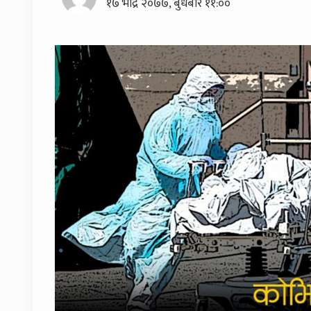
१७ भाद्र २०७७, बुधबार ११:००