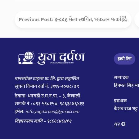
Previous Post:
इन्द्रदह मेला स्थगित, भक्तजन फर्काइँदै
हाम्रो टिम
सम्पादक
मानसरोवर टाइम्स प्रा. लि. द्वारा सञ्चालित
हिक्मत सिह भ
सूचना विभाग दर्ता नं. ३१११-२०७८/७९
ठेगाना:
धनगढी उ.म.न.पा. – ३, कैलाली
प्रबन्धक
सम्पर्क नं.: ०९१-५९०१५०, ९८६१८४६४११
केशव राज भट्ट
इमेल:
info.yugdarpan@gmail.com
विज्ञापनका लागि – ९८६१८४६४११
थप