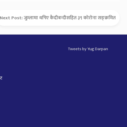
Next Post:
जुम्लामा थपिए कैदीबन्दीसहित ३९ कोरोना सङ्क्रमित
Tweets by Yug Darpan
ाट