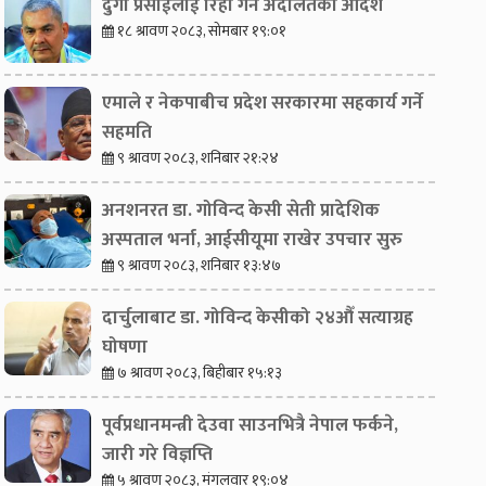
दुर्गा प्रसाईंलाई रिहा गर्न अदालतको आदेश
१८ श्रावण २०८३, सोमबार १९:०१
एमाले र नेकपाबीच प्रदेश सरकारमा सहकार्य गर्ने
सहमति
९ श्रावण २०८३, शनिबार २१:२४
अनशनरत डा. गोविन्द केसी सेती प्रादेशिक
अस्पताल भर्ना, आईसीयूमा राखेर उपचार सुरु
९ श्रावण २०८३, शनिबार १३:४७
दार्चुलाबाट डा. गोविन्द केसीको २४औँ सत्याग्रह
घोषणा
७ श्रावण २०८३, बिहीबार १५:१३
पूर्वप्रधानमन्त्री देउवा साउनभित्रै नेपाल फर्कने,
जारी गरे विज्ञप्ति
दुर्गा प्रसाईंलाई रिहा गर्न
५ श्रावण २०८३, मंगलवार १९:०४