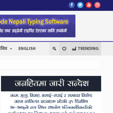
Find
Find
Find
Follow
Us
Us
Us
Us
On
On
On
On
Facebook
Twitter
Youtube
Instagr
िविध
ENGLISH
TRENDING
Secondary
Sidebar