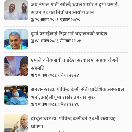
जय नेपाल पार्टी खोल्दै धवल शम्शेर र दुर्गा प्रसाईं,
साउन २८ गते निर्वाचन आयोग जाने
२० श्रावण २०८३, बुधबार २०:२०
दुर्गा प्रसाईंलाई रिहा गर्न अदालतको आदेश
१८ श्रावण २०८३, सोमबार १९:०१
एमाले र नेकपाबीच प्रदेश सरकारमा सहकार्य गर्ने
सहमति
९ श्रावण २०८३, शनिबार २१:२४
अनशनरत डा. गोविन्द केसी सेती प्रादेशिक अस्पताल
भर्ना, आईसीयूमा राखेर उपचार सुरु
९ श्रावण २०८३, शनिबार १३:४७
दार्चुलाबाट डा. गोविन्द केसीको २४औँ सत्याग्रह
घोषणा