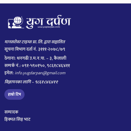
मानसरोवर टाइम्स प्रा. लि. द्वारा सञ्चालित
सूचना विभाग दर्ता नं. ३१११-२०७८/७९
ठेगाना:
धनगढी उ.म.न.पा. – ३, कैलाली
सम्पर्क नं.: ०९१-५९०१५०, ९८६१८४६४११
इमेल:
info.yugdarpan@gmail.com
विज्ञापनका लागि – ९८६१८४६४११
हाम्रो टिम
सम्पादक
हिक्मत सिह भाट