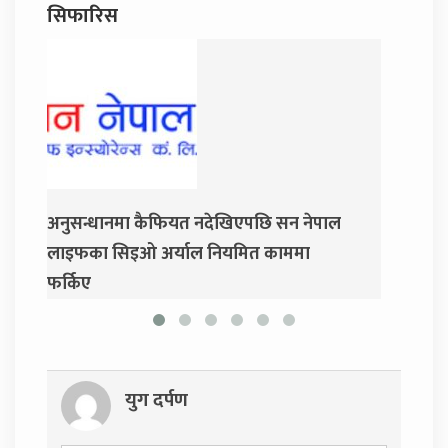
सिफारिस
 नदेखिएपछि सन नेपाल
जय नेपाल पार्टी खोल्दै धवल शम्शेर र द
ाल नियमित काममा
प्रसाईं, साउन २८ गते निर्वाचन आयोग
युग दर्पण