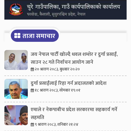
ताजा समाचार
जय नेपाल पार्टी खोल्दै धवल शम्शेर र दुर्गा प्रसाईं,
साउन २८ गते निर्वाचन आयोग जाने
२० श्रावण २०८३, बुधबार २०:२०
दुर्गा प्रसाईंलाई रिहा गर्न अदालतको आदेश
१८ श्रावण २०८३, सोमबार १९:०१
एमाले र नेकपाबीच प्रदेश सरकारमा सहकार्य गर्ने
सहमति
९ श्रावण २०८३, शनिबार २१:२४