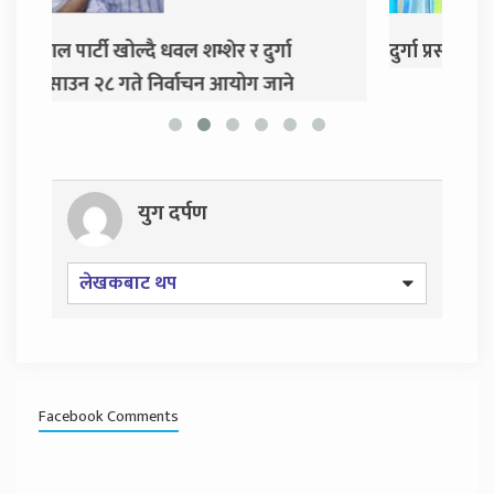
दुर्गा प्रसाईंलाई रिहा गर्न अदालतको आदेश
एम
गर्
युग दर्पण
लेखकबाट थप
Facebook Comments