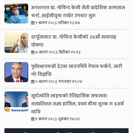
अनशनरत डा. गोविन्द केसी सेती प्रादेशिक अस्पताल
भर्ना, आईसीयूमा राखेर उपचार सुरु
९ श्रावण २०८३, शनिबार १३:४७
दार्चुलाबाट डा. गोविन्द केसीको २४औँ सत्याग्रह
घोषणा
७ श्रावण २०८३, बिहीबार १५:१३
पूर्वप्रधानमन्त्री देउवा साउनभित्रै नेपाल फर्कने, जारी
गरे विज्ञप्ति
५ श्रावण २०८३, मंगलवार १९:०४
सूर्यज्योति लाइफको ऐतिहासिक सफलता:
शतप्रतिशत लक्ष्य हासिल, प्रथम बीमा शुल्क रु ४अर्ब
माथि
१ श्रावण २०८३, शुक्रबार १७:५२