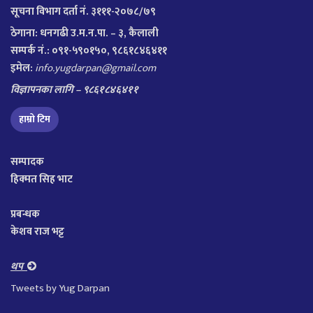
सूचना विभाग दर्ता नं. ३१११-२०७८/७९
ठेगाना:
धनगढी उ.म.न.पा. – ३, कैलाली
सम्पर्क नं.: ०९१-५९०१५०, ९८६१८४६४११
इमेल:
info.yugdarpan@gmail.com
विज्ञापनका लागि – ९८६१८४६४११
हाम्रो टिम
सम्पादक
हिक्मत सिह भाट
प्रबन्धक
केशव राज भट्ट
थप
Tweets by Yug Darpan