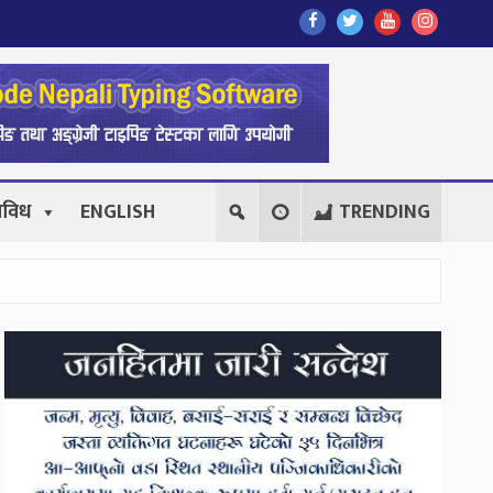
Find
Find
Find
Follow
Us
Us
Us
Us
On
On
On
On
Facebook
Twitter
Youtube
Instagr
िविध
ENGLISH
TRENDING
Secondary
Sidebar