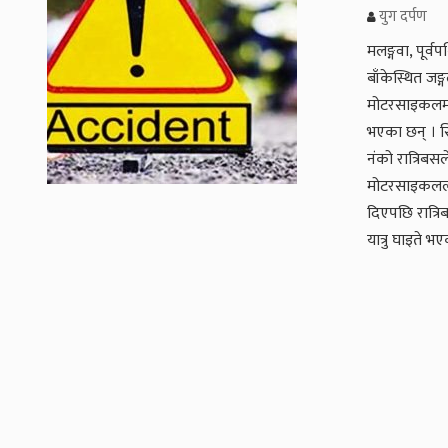
युग दर्पण
मलङ्गवा, पूर्व
बाँकेस्थित ज
मोटरसाइकलमा
भएका छन् । स
नंको रात्रिबस
मोटरसाइकलला
दिएपछि रात्रि
यात्रु घाइते भ