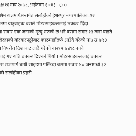
१६ माघ २०७८, आईतवार १०:४३
0
पश्चिम राजमार्गअन्तर्गत सर्लाहीको ईश्वरपुर नगरपालिका–१२
ङ्गलमा यात्रुवाहक बसले मोटरसाइकललाई ठक्कर दिँदा
 सवार एक जनाको मृत्यु भएको छ भने बसमा सवार १३ जना घाइते
िरहाको बरियारपट्टीबाट काठमाडौँतर्फ आउँदै गरेको ना७ख ७५३
ले विपरीत दिशाबाट जादै गरेको ना२९प ४४९८ नंको
ई गए राति ठक्कर दिएको थियो । मोटरसाइकललाई ठक्कर
बस राजमार्ग बायाँ साइडमा पल्टिदा बसमा सवार ४० जनामध्ये १२
एको सर्लाहीका प्रहरी