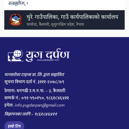
मानसरोवर टाइम्स प्रा. लि. द्वारा सञ्चालित
सूचना विभाग दर्ता नं. ३१११-२०७८/७९
ठेगाना:
धनगढी उ.म.न.पा. – ३, कैलाली
सम्पर्क नं.: ०९१-५९०१५०, ९८६१८४६४११
इमेल:
info.yugdarpan@gmail.com
विज्ञापनका लागि – ९८६१८४६४११
हाम्रो टिम