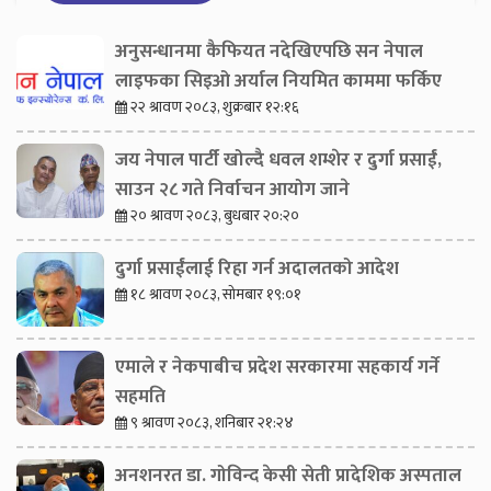
अनुसन्धानमा कैफियत नदेखिएपछि सन नेपाल
लाइफका सिइओ अर्याल नियमित काममा फर्किए
२२ श्रावण २०८३, शुक्रबार १२:१६
जय नेपाल पार्टी खोल्दै धवल शम्शेर र दुर्गा प्रसाईं,
साउन २८ गते निर्वाचन आयोग जाने
२० श्रावण २०८३, बुधबार २०:२०
दुर्गा प्रसाईंलाई रिहा गर्न अदालतको आदेश
१८ श्रावण २०८३, सोमबार १९:०१
एमाले र नेकपाबीच प्रदेश सरकारमा सहकार्य गर्ने
सहमति
९ श्रावण २०८३, शनिबार २१:२४
अनशनरत डा. गोविन्द केसी सेती प्रादेशिक अस्पताल