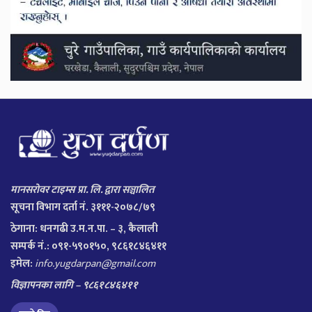
मानसरोवर टाइम्स प्रा. लि. द्वारा सञ्चालित
सूचना विभाग दर्ता नं. ३१११-२०७८/७९
ठेगाना:
धनगढी उ.म.न.पा. – ३, कैलाली
सम्पर्क नं.: ०९१-५९०१५०, ९८६१८४६४११
इमेल:
info.yugdarpan@gmail.com
विज्ञापनका लागि – ९८६१८४६४११