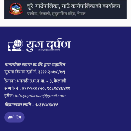
मानसरोवर टाइम्स प्रा. लि. द्वारा सञ्चालित
सूचना विभाग दर्ता नं. ३१११-२०७८/७९
ठेगाना:
धनगढी उ.म.न.पा. – ३, कैलाली
सम्पर्क नं.: ०९१-५९०१५०, ९८६१८४६४११
इमेल:
info.yugdarpan@gmail.com
विज्ञापनका लागि – ९८६१८४६४११
हाम्रो टिम