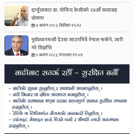
दार्चुलाबाट डा. गोविन्द केसीको २४औँ सत्याग्रह
घोषणा
७ श्रावण २०८३, बिहीबार १५:१३
पूर्वप्रधानमन्त्री देउवा साउनभित्रै नेपाल फर्कने, जारी
गरे विज्ञप्ति
५ श्रावण २०८३, मंगलवार १९:०४