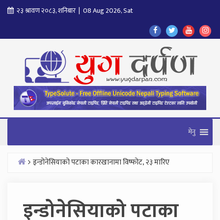
Skip
२३ श्रावण २०८३, शनिबार | 08 Aug 2026, Sat
to
Find
Find
Find
Fol
content
Us
Us
Us
Us
On
On
On
On
Facebook
Twitter
Youtube
In
मेनु
इन्डोनेसियाको पटाका कारखानामा विष्फोट, २३ मारिए
Home
इन्डोनेसियाको पटाका