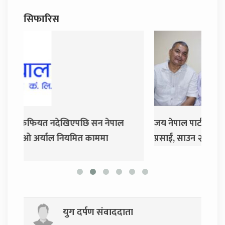
सिफारिस
ल
जय नेपाल पार्टी खोल्दै धवल शम्शेर र दुर्गा
दुर्
प्रसाईं, साउन २८ गते निर्वाचन आयोग जाने
युग दर्पण संवाददाता