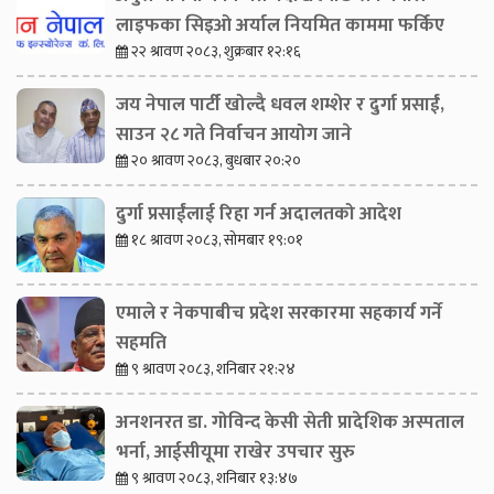
लाइफका सिइओ अर्याल नियमित काममा फर्किए
२२ श्रावण २०८३, शुक्रबार १२:१६
जय नेपाल पार्टी खोल्दै धवल शम्शेर र दुर्गा प्रसाईं,
साउन २८ गते निर्वाचन आयोग जाने
२० श्रावण २०८३, बुधबार २०:२०
दुर्गा प्रसाईंलाई रिहा गर्न अदालतको आदेश
१८ श्रावण २०८३, सोमबार १९:०१
एमाले र नेकपाबीच प्रदेश सरकारमा सहकार्य गर्ने
सहमति
९ श्रावण २०८३, शनिबार २१:२४
अनशनरत डा. गोविन्द केसी सेती प्रादेशिक अस्पताल
भर्ना, आईसीयूमा राखेर उपचार सुरु
९ श्रावण २०८३, शनिबार १३:४७