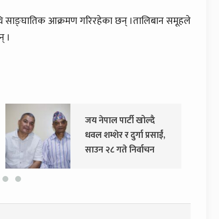
ाथि साङ्घातिक आक्रमण गरिरहेका छन् ।तालिबान समूहले
् ।
दुर्गा प्रसाईंलाई रिहा गर्न
अदालतको आदेश