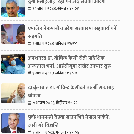
दुर्गा प्रसाईंलाई रिहा गर्न अदालतको आदेश
१८ श्रावण २०८३, सोमबार १९:०१
एमाले र नेकपाबीच प्रदेश सरकारमा सहकार्य गर्ने
सहमति
९ श्रावण २०८३, शनिबार २१:२४
अनशनरत डा. गोविन्द केसी सेती प्रादेशिक
अस्पताल भर्ना, आईसीयूमा राखेर उपचार सुरु
९ श्रावण २०८३, शनिबार १३:४७
दार्चुलाबाट डा. गोविन्द केसीको २४औँ सत्याग्रह
घोषणा
७ श्रावण २०८३, बिहीबार १५:१३
पूर्वप्रधानमन्त्री देउवा साउनभित्रै नेपाल फर्कने,
जारी गरे विज्ञप्ति
५ श्रावण २०८३, मंगलवार १९:०४