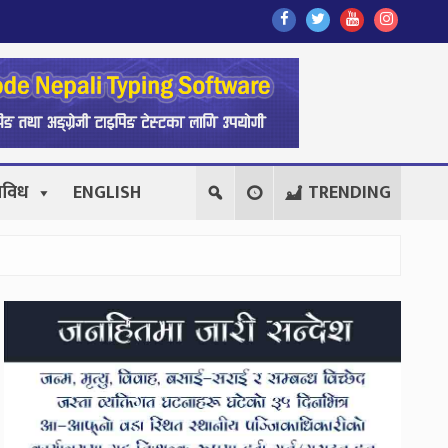
Find
Find
Find
Follow
Us
Us
Us
Us
On
On
On
On
Facebook
Twitter
Youtube
Instagr
िविध
ENGLISH
TRENDING
Secondary
Sidebar