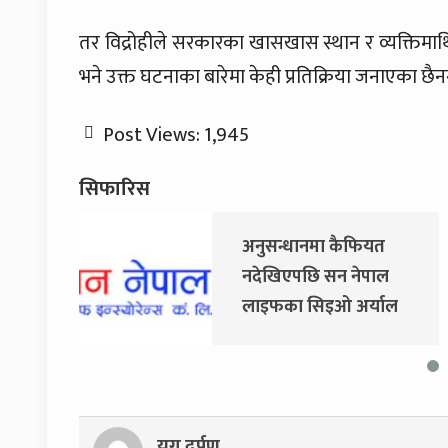
तर विद्रोहीले सरकारका खासखास स्थान र व्यक्तिम
भने उक्त घटनाका बारेमा केही प्रतिक्रिया जनाएका छैनन
Post Views:
1,945
सिफारिस
ैफियत
जय नेपाल पार्टी खोल्दै
 नेपाल
धवल शम्शेर र दुर्गा प्रसाईं,
अर्याल
साउन २८ गते निर्वाचन
फर्किए
आयोग जाने
युग दर्पण