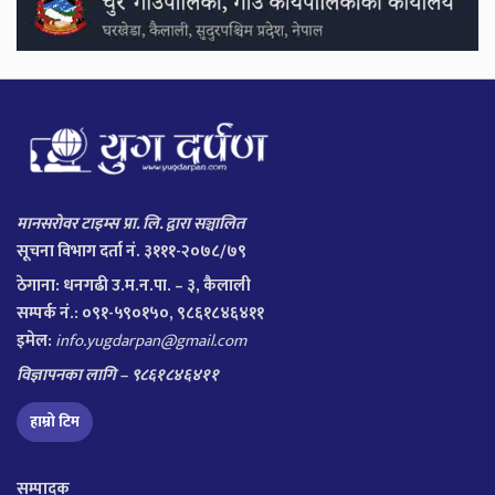
मानसरोवर टाइम्स प्रा. लि. द्वारा सञ्चालित
सूचना विभाग दर्ता नं. ३१११-२०७८/७९
ठेगाना:
धनगढी उ.म.न.पा. – ३, कैलाली
सम्पर्क नं.: ०९१-५९०१५०, ९८६१८४६४११
इमेल:
info.yugdarpan@gmail.com
विज्ञापनका लागि – ९८६१८४६४११
हाम्रो टिम
सम्पादक